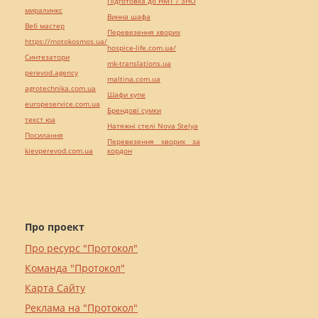
Підготовка до НМТ / ЗНО
миралинкс
Винна шафа
Веб мастер
Перевезення хворих
https://motokosmos.ua/
hospice-life.com.ua/
Синтезатори
mk-translations.ua
perevod.agency
maltina.com.ua
agrotechnika.com.ua
Шафи купе
europeservice.com.ua
Брендові сумки
текст юа
Натяжні стелі Nova Stelya
Посилання
Перевезення хворих за
kievperevod.com.ua
кордон
Про проект
Про ресурс "Протокол"
Команда "Протокол"
Карта Сайту
Реклама на "Протокол"