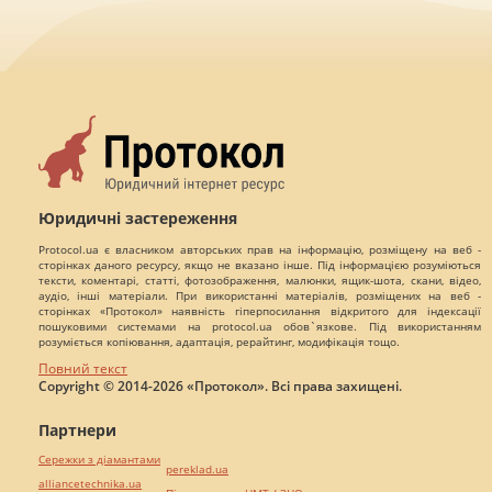
Юридичні застереження
Protocol.ua є власником авторських прав на інформацію, розміщену на веб -
сторінках даного ресурсу, якщо не вказано інше. Під інформацією розуміються
тексти, коментарі, статті, фотозображення, малюнки, ящик-шота, скани, відео,
аудіо, інші матеріали. При використанні матеріалів, розміщених на веб -
сторінках «Протокол» наявність гіперпосилання відкритого для індексації
пошуковими системами на protocol.ua обов`язкове. Під використанням
розуміється копіювання, адаптація, рерайтинг, модифікація тощо.
Повний текст
Copyright © 2014-2026 «Протокол». Всі права захищені.
Партнери
Сережки з діамантами
pereklad.ua
alliancetechnika.ua