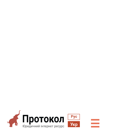
Рус
☰
Укр