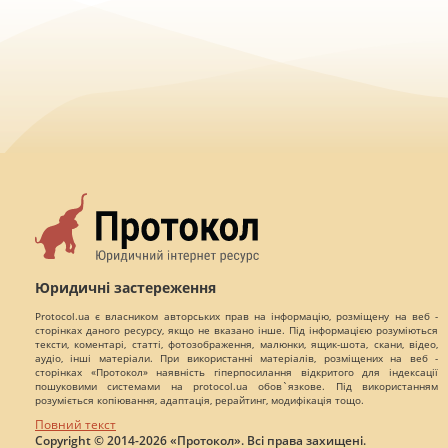
Юридичні застереження
Protocol.ua є власником авторських прав на інформацію, розміщену на веб -
сторінках даного ресурсу, якщо не вказано інше. Під інформацією розуміються
тексти, коментарі, статті, фотозображення, малюнки, ящик-шота, скани, відео,
аудіо, інші матеріали. При використанні матеріалів, розміщених на веб -
сторінках «Протокол» наявність гіперпосилання відкритого для індексації
пошуковими системами на protocol.ua обов`язкове. Під використанням
розуміється копіювання, адаптація, рерайтинг, модифікація тощо.
Повний текст
Copyright © 2014-2026 «Протокол». Всі права захищені.