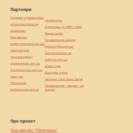
Партнери
Сережки з діамантами
pereklad.ua
alliancetechnika.ua
Підготовка до НМТ / ЗНО
миралинкс
Винна шафа
Веб мастер
Перевезення хворих
https://motokosmos.ua/
hospice-life.com.ua/
Синтезатори
mk-translations.ua
perevod.agency
maltina.com.ua
agrotechnika.com.ua
Шафи купе
europeservice.com.ua
Брендові сумки
текст юа
Натяжні стелі Nova Stelya
Посилання
Перевезення хворих за
kievperevod.com.ua
кордон
Про проект
Про ресурс "Протокол"