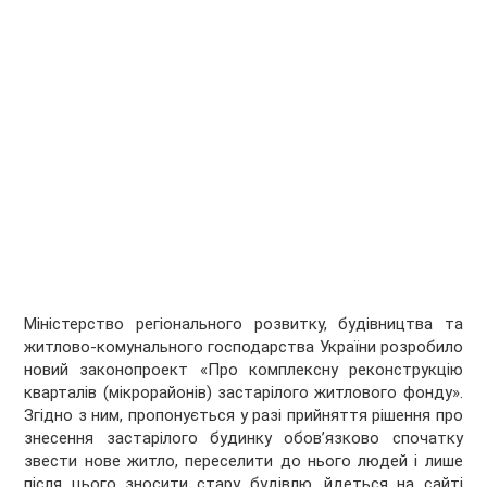
Міністерство регіонального розвитку, будівництва та
житлово-комунального господарства України розробило
новий законопроект «Про комплексну реконструкцію
кварталів (мікрорайонів) застарілого житлового фонду».
Згідно з ним, пропонується у разі прийняття рішення про
знесення застарілого будинку обов’язково спочатку
звести нове житло, переселити до нього людей і лише
після цього зносити стару будівлю, йдеться на сайті