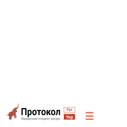
Рус
☰
Укр