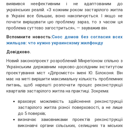
виявився неефективним і не адаптованим до
українських реалій. «З кожним роком застарілого житла
в Україні все більшає, воно накопичується. І якщо не
почати вирішувати цю проблему зараз, то з часом ця
проблема суттєво загостриться», — зауважив він.
Вспомните новость:
Снос домов без согласия всех
жильцов: что нужно украинскому жилфонду
Довідково.
Новий законопроект розроблений Мінрегіоном спільно з
Українським державним науково-дослідним інститутом
проектування міст «Діпромісто» імені Ю. Білоконя. Він
має на меті вирішити максимальну кількість проблемних
питань, щоб нарешті розпочати процес реконструкції
кварталів застарілого житла на практиці. Зокрема:
враховує можливість здійснення реконструкції
застарілого житла різної поверховості, а не лише
до 5 поверхів;
визначає замовниками проектів реконструкції
виконавчі органи сільських, селищних та міських