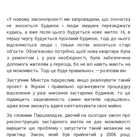
«У новому законопроекті ми запровадили, що спочатку
не зноситься будинок і люди змушені переїжджати
кудись, а вже після цього будується нове житло. Ні, в
першу чергу, будується пусковий будинок, тоді до нього
відселяються люди і тільки потім зносяться старі
об’єкти. Обов’язково потрібно, щоб нова квартира була
з ремонтом і, у разі необхідності, була забезпечена
допомога жителям у переїзді, бо не всі навіть мають на
це можливість. Тоді це буде правильно», — розповів він.
Заступник Міністра підкреслив, якщо реалізувати такий
проект в Україні і правильно організувати процедуру
відселення у разі знесення застарілих будинків, то це
підвищить зацікавленість самих жителів «хрущовок»,
адже вони зможуть вдвічі капіталізувати своє майно.
За словами Парцхаладзе, діючий на сьогодні закон про
реконструкцію застарілого житла не дає можливості
вирішити цю проблему і запустити такий механізм на
практиці. Закон, який був прийнятий у 2006 році,