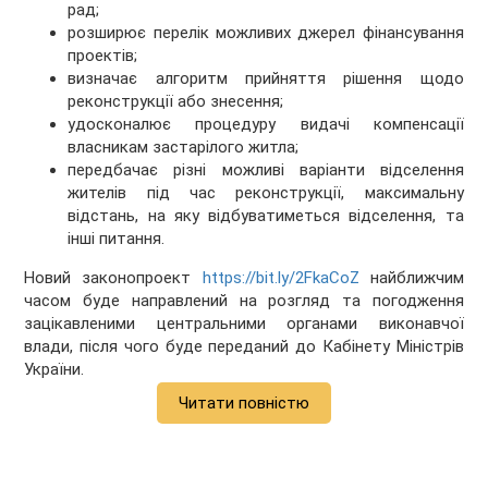
рад;
розширює перелік можливих джерел фінансування
проектів;
визначає алгоритм прийняття рішення щодо
реконструкції або знесення;
удосконалює процедуру видачі компенсації
власникам застарілого житла;
передбачає різні можливі варіанти відселення
жителів під час реконструкції, максимальну
відстань, на яку відбуватиметься відселення, та
інші питання.
Новий законопроект
https://bit.ly/2FkaCoZ
найближчим
часом буде направлений на розгляд та погодження
зацікавленими центральними органами виконавчої
влади, після чого буде переданий до Кабінету Міністрів
України.
Читати повністю