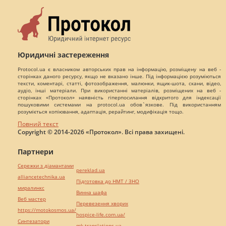
Юридичні застереження
Protocol.ua є власником авторських прав на інформацію, розміщену на веб -
сторінках даного ресурсу, якщо не вказано інше. Під інформацією розуміються
тексти, коментарі, статті, фотозображення, малюнки, ящик-шота, скани, відео,
аудіо, інші матеріали. При використанні матеріалів, розміщених на веб -
сторінках «Протокол» наявність гіперпосилання відкритого для індексації
пошуковими системами на protocol.ua обов`язкове. Під використанням
розуміється копіювання, адаптація, рерайтинг, модифікація тощо.
Повний текст
Copyright © 2014-2026 «Протокол». Всі права захищені.
Партнери
Сережки з діамантами
pereklad.ua
alliancetechnika.ua
Підготовка до НМТ / ЗНО
миралинкс
Винна шафа
Веб мастер
Перевезення хворих
https://motokosmos.ua/
hospice-life.com.ua/
Синтезатори
mk-translations.ua