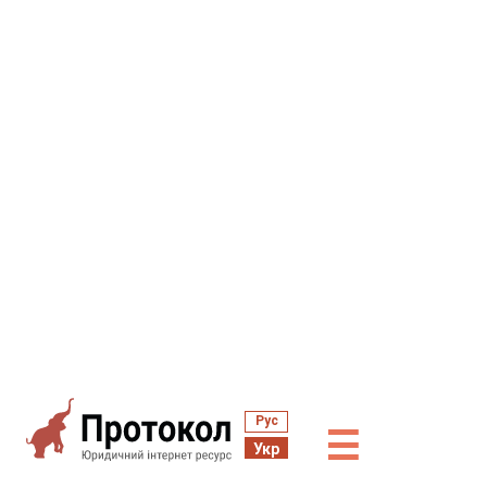
Рус
☰
Укр