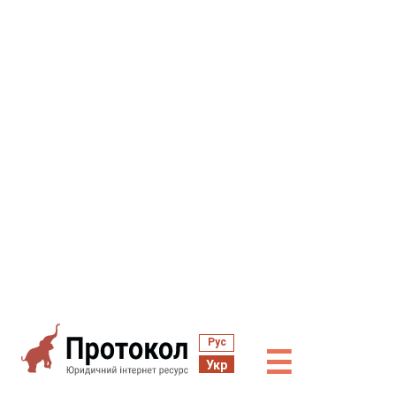
Рус
☰
Укр