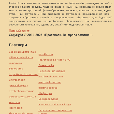
Protocol.ua є власником авторських прав на інформацію, розміщену на веб -
сторінках даного ресурсу, якщо не вказано інше. Під інформацією розуміються
тексти, коментарі, статті, фотозображення, малюнки, ящик-шота, скани, відео,
аудіо, інші матеріали. При використанні матеріалів, розміщених на веб -
сторінках «Протокол» наявність гіперпосилання відкритого для індексації
пошуковими системами на protocol.ua обов`язкове. Під використанням
розуміється копіювання, адаптація, рерайтинг, модифікація тощо.
Повний текст
Copyright © 2014-2026 «Протокол». Всі права захищені.
Партнери
Сережки з діамантами
pereklad.ua
alliancetechnika.ua
Підготовка до НМТ / ЗНО
миралинкс
Винна шафа
Веб мастер
Перевезення хворих
https://motokosmos.ua/
hospice-life.com.ua/
Синтезатори
mk-translations.ua
perevod.agency
maltina.com.ua
agrotechnika.com.ua
Шафи купе
europeservice.com.ua
Брендові сумки
текст юа
Натяжні стелі Nova Stelya
Посилання
Перевезення хворих за
kievperevod.com.ua
кордон