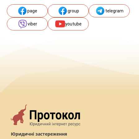
page
group
telegram
viber
youtube
Юридичні застереження