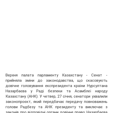
Верхня палата парламенту Казахстану - Сенат -
прийняла зміни до законодавства, що скасовують
довічне головування експрезидента країни Нурсултана
Назарбаєва у Раді безпеки та Асамблеї народу
Казахстану (АНК). У четвер, 27 січня, сенатори ухвалили
законопроєкт, який передбачає передачу повноважень
голови Радбезу та АНК президенту та виключає з
законів про відповідні органи довічне право Назарбаєва