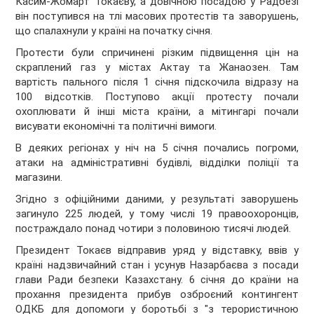
Касим-Жомарт Токаєву, а довічною посадою у Радбезі
він поступився на тлі масових протестів та заворушень,
що спалахнули у країні на початку січня.
Протести були спричинені різким підвищення цін на
скраплений газ у містах Актау та Жанаозен. Там
вартість пального після 1 січня підскочила відразу на
100 відсотків. Поступово акції протесту почали
охоплювати й інші міста країни, а мітингарі почали
висувати економічні та політичні вимоги.
В деяких регіонах у ніч на 5 січня почались погроми,
атаки на адміністративні будівлі, відділки поліції та
магазини.
Згідно з офіційними даними, у результаті заворушень
загинуло 225 людей, у тому числі 19 правоохоронців,
постраждало понад чотири з половиною тисячі людей.
Президент Токаєв відправив уряд у відставку, ввів у
країні надзвичайний стан і усунув Назарбаєва з посади
глави Ради безпеки Казахстану. 6 січня до країни на
прохання президента прибув озброєний контингент
ОДКБ для допомоги у боротьбі з "з терористичною