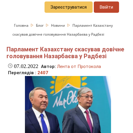
Зареєструватися
Ввійти
Головна
Блог
Новини
Парламент Казахстану
скасував довічне головування Назарбаєва у Радбезі
Парламент Казахстану скасував довічне
головування Назарбаєва у Радбезі
07.02.2022
Автор:
Лента от Протокола
Переглядів :
2407