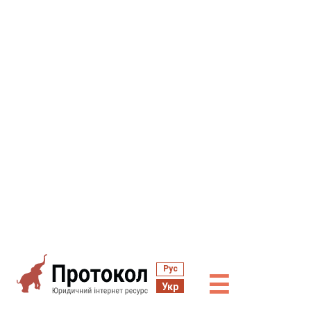
Рус
☰
Укр