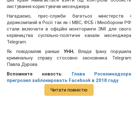
цих країн намагається взяти під контроль особисте
листування користувачів месенджера.
Нагадаємо, прес-служби багатьох міністерств і
держкомпаній в Росії так як і МВС, ФСБ і Міноборони РФ
стали включати в офіційні моніторинги ЗМІ для свого
керівництва суспільно-політичні канали месенджера
Telegram.
Як повідомляв раніше
УНН
, Влада Ірану порушила
кримінальну справу стосовно засновника Telegram
Павла Дурова.
Вспомните новость:
Глава Роскомнадзора
пригрозил заблокировать Facebook в 2018 году
Читати повністю