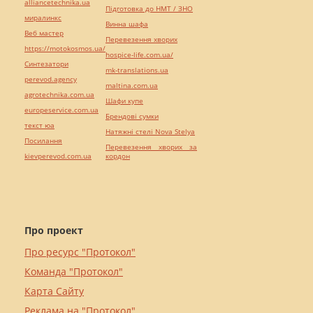
alliancetechnika.ua
Підготовка до НМТ / ЗНО
миралинкс
Винна шафа
Веб мастер
Перевезення хворих
https://motokosmos.ua/
hospice-life.com.ua/
Синтезатори
mk-translations.ua
perevod.agency
maltina.com.ua
agrotechnika.com.ua
Шафи купе
europeservice.com.ua
Брендові сумки
текст юа
Натяжні стелі Nova Stelya
Посилання
Перевезення хворих за
kievperevod.com.ua
кордон
Про проект
Про ресурс "Протокол"
Команда "Протокол"
Карта Сайту
Реклама на "Протокол"