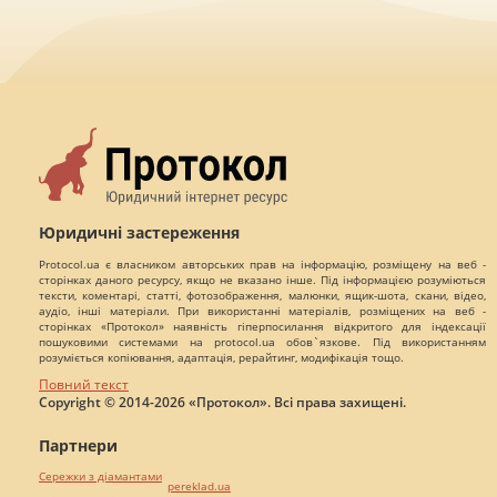
Юридичні застереження
Protocol.ua є власником авторських прав на інформацію, розміщену на веб -
сторінках даного ресурсу, якщо не вказано інше. Під інформацією розуміються
тексти, коментарі, статті, фотозображення, малюнки, ящик-шота, скани, відео,
аудіо, інші матеріали. При використанні матеріалів, розміщених на веб -
сторінках «Протокол» наявність гіперпосилання відкритого для індексації
пошуковими системами на protocol.ua обов`язкове. Під використанням
розуміється копіювання, адаптація, рерайтинг, модифікація тощо.
Повний текст
Copyright © 2014-2026 «Протокол». Всі права захищені.
Партнери
Сережки з діамантами
pereklad.ua