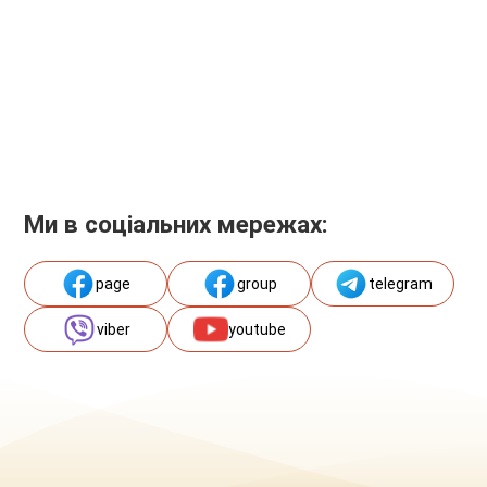
Ми в соціальних мережах:
page
group
telegram
viber
youtube