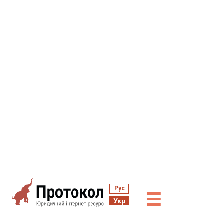
Рус
☰
Укр