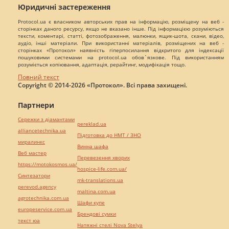
Юридичні застереження
Protocol.ua є власником авторських прав на інформацію, розміщену на веб -
сторінках даного ресурсу, якщо не вказано інше. Під інформацією розуміються
тексти, коментарі, статті, фотозображення, малюнки, ящик-шота, скани, відео,
аудіо, інші матеріали. При використанні матеріалів, розміщених на веб -
сторінках «Протокол» наявність гіперпосилання відкритого для індексації
пошуковими системами на protocol.ua обов`язкове. Під використанням
розуміється копіювання, адаптація, рерайтинг, модифікація тощо.
Повний текст
Copyright © 2014-2026 «Протокол». Всі права захищені.
Партнери
Сережки з діамантами
pereklad.ua
alliancetechnika.ua
Підготовка до НМТ / ЗНО
миралинкс
Винна шафа
Веб мастер
Перевезення хворих
https://motokosmos.ua/
hospice-life.com.ua/
Синтезатори
mk-translations.ua
perevod.agency
maltina.com.ua
agrotechnika.com.ua
Шафи купе
europeservice.com.ua
Брендові сумки
текст юа
Натяжні стелі Nova Stelya