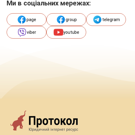
Ми в соціальних мережах:
page
group
telegram
viber
youtube