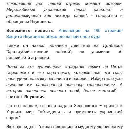
тяжелейший для нашей страны момент истории.
Миролюбивый украинский народ расколот и
радикализирован как никогда ранее
", - говорится в
обращении Януковича.
Вспомните новость:
Апелляция на 190 страниц!
Защита Януковича обжаловала приговор суда
Также он назвал военные действия на Донбассе
"братоубийственной войной", не упоминая об
российской агрессии.
"
Вина за эти чудовищные страдания лежит на Петре
Порошенко и его соратниках, которые все эти годы
проводили политику ненависти и насилия. Избиратели уже
вынесли им однозначный приговор голосованием. А
история наверняка вынесет свой, более жесткий
", -
считает
Янукович.
По его словам, главная задача Зеленского – принести
Украине мир, "объединить и примирить украинский
народ".
Экс-президент "низко поклонился мудрому украинскому