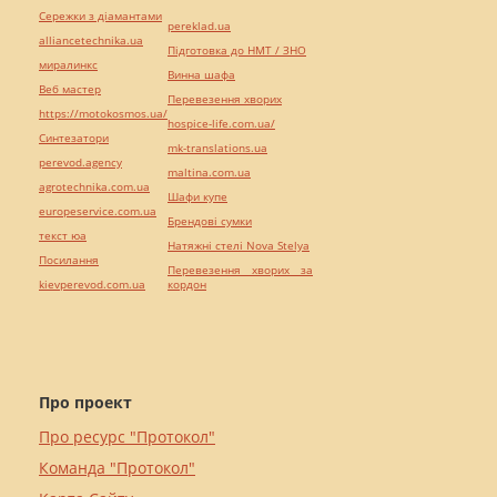
Сережки з діамантами
pereklad.ua
alliancetechnika.ua
Підготовка до НМТ / ЗНО
миралинкс
Винна шафа
Веб мастер
Перевезення хворих
https://motokosmos.ua/
hospice-life.com.ua/
Синтезатори
mk-translations.ua
perevod.agency
maltina.com.ua
agrotechnika.com.ua
Шафи купе
europeservice.com.ua
Брендові сумки
текст юа
Натяжні стелі Nova Stelya
Посилання
Перевезення хворих за
kievperevod.com.ua
кордон
Про проект
Про ресурс "Протокол"
Команда "Протокол"