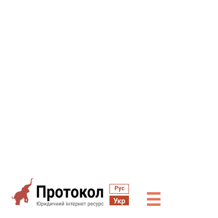
Рус
☰
Укр