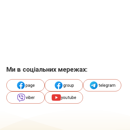
Ми в соціальних мережах:
page
group
telegram
viber
youtube