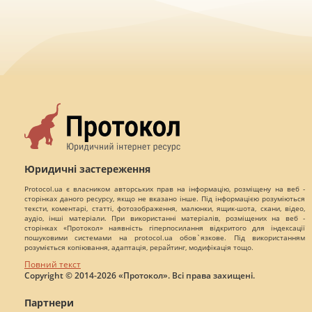
Юридичні застереження
Protocol.ua є власником авторських прав на інформацію, розміщену на веб -
сторінках даного ресурсу, якщо не вказано інше. Під інформацією розуміються
тексти, коментарі, статті, фотозображення, малюнки, ящик-шота, скани, відео,
аудіо, інші матеріали. При використанні матеріалів, розміщених на веб -
сторінках «Протокол» наявність гіперпосилання відкритого для індексації
пошуковими системами на protocol.ua обов`язкове. Під використанням
розуміється копіювання, адаптація, рерайтинг, модифікація тощо.
Повний текст
Copyright © 2014-2026 «Протокол». Всі права захищені.
Партнери