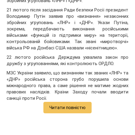
збройних угруповань «ЛНР» і «ДНР».
21 лютого після засідання Ради безпеки Росії президент
Володимир Путін заявив про «визнання» незаконних
збройних угруповань «ЛНР» і «ДНР». Укази Путіна,
зокрема, передбачають виконання російськими
військами «функцій із підтримки миру» на території,
контрольованій бойовиками. Так звані «миротворчі»
війська РФ на Донбасі США назвали «нісенітницею».
22 лютого російська Держдума ухвалила закон про
дружбу з угрупованнями, які контролюють ОРДЛО.
МЗС України заявило, що визнанням так званих «ЛНР» та
«ДНР» російська сторона грубо порушила основи
міжнародного права, а саме рішення не матиме жодних
правових наслідків. Країни Заходу почали вводити
санкції проти Росії.
Читати повністю