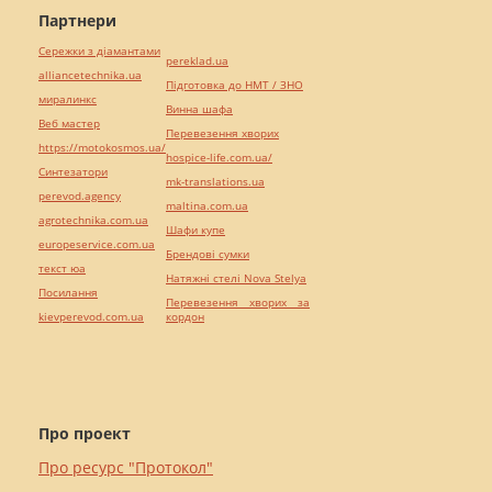
Партнери
Сережки з діамантами
pereklad.ua
alliancetechnika.ua
Підготовка до НМТ / ЗНО
миралинкс
Винна шафа
Веб мастер
Перевезення хворих
https://motokosmos.ua/
hospice-life.com.ua/
Синтезатори
mk-translations.ua
perevod.agency
maltina.com.ua
agrotechnika.com.ua
Шафи купе
europeservice.com.ua
Брендові сумки
текст юа
Натяжні стелі Nova Stelya
Посилання
Перевезення хворих за
kievperevod.com.ua
кордон
Про проект
Про ресурс "Протокол"