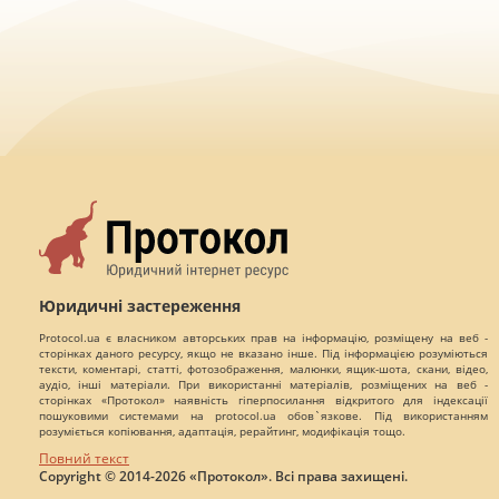
Юридичні застереження
Protocol.ua є власником авторських прав на інформацію, розміщену на веб -
сторінках даного ресурсу, якщо не вказано інше. Під інформацією розуміються
тексти, коментарі, статті, фотозображення, малюнки, ящик-шота, скани, відео,
аудіо, інші матеріали. При використанні матеріалів, розміщених на веб -
сторінках «Протокол» наявність гіперпосилання відкритого для індексації
пошуковими системами на protocol.ua обов`язкове. Під використанням
розуміється копіювання, адаптація, рерайтинг, модифікація тощо.
Повний текст
Copyright © 2014-2026 «Протокол». Всі права захищені.