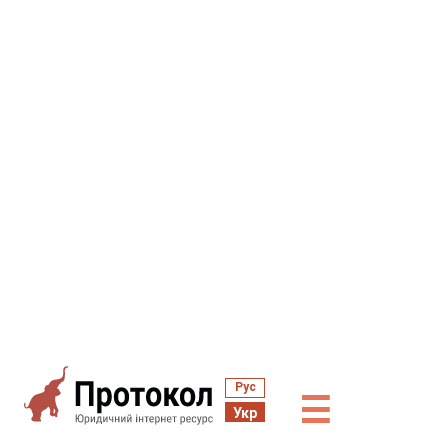
Рус
☰
Укр