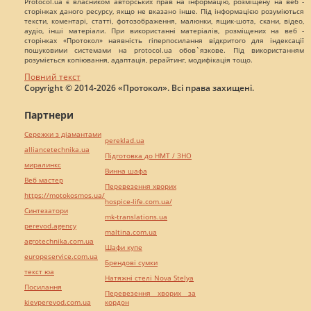
Protocol.ua є власником авторських прав на інформацію, розміщену на веб -
сторінках даного ресурсу, якщо не вказано інше. Під інформацією розуміються
тексти, коментарі, статті, фотозображення, малюнки, ящик-шота, скани, відео,
аудіо, інші матеріали. При використанні матеріалів, розміщених на веб -
сторінках «Протокол» наявність гіперпосилання відкритого для індексації
пошуковими системами на protocol.ua обов`язкове. Під використанням
розуміється копіювання, адаптація, рерайтинг, модифікація тощо.
Повний текст
Copyright © 2014-2026 «Протокол». Всі права захищені.
Партнери
Сережки з діамантами
pereklad.ua
alliancetechnika.ua
Підготовка до НМТ / ЗНО
миралинкс
Винна шафа
Веб мастер
Перевезення хворих
https://motokosmos.ua/
hospice-life.com.ua/
Синтезатори
mk-translations.ua
perevod.agency
maltina.com.ua
agrotechnika.com.ua
Шафи купе
europeservice.com.ua
Брендові сумки
текст юа
Натяжні стелі Nova Stelya
Посилання
Перевезення хворих за
kievperevod.com.ua
кордон