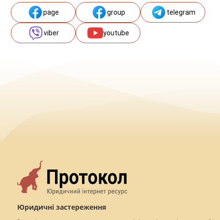
page
group
telegram
viber
youtube
Юридичні застереження