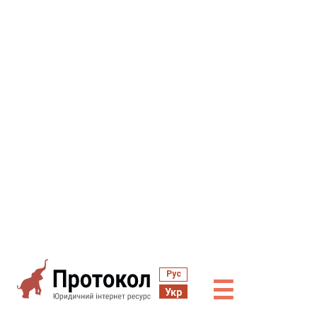
Рус
☰
Укр