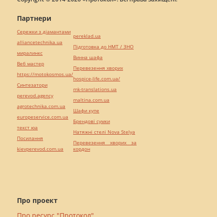
Партнери
Сережки з діамантами
pereklad.ua
alliancetechnika.ua
Підготовка до НМТ / ЗНО
миралинкс
Винна шафа
Веб мастер
Перевезення хворих
https://motokosmos.ua/
hospice-life.com.ua/
Синтезатори
mk-translations.ua
perevod.agency
maltina.com.ua
agrotechnika.com.ua
Шафи купе
europeservice.com.ua
Брендові сумки
текст юа
Натяжні стелі Nova Stelya
Посилання
Перевезення хворих за
kievperevod.com.ua
кордон
Про проект
Про ресурс "Протокол"