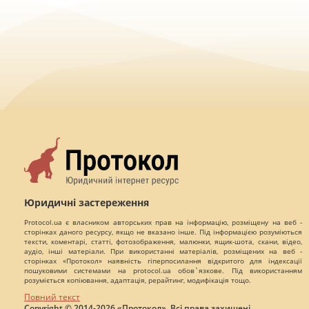
Юридичні застереження
Protocol.ua є власником авторських прав на інформацію, розміщену на веб -
сторінках даного ресурсу, якщо не вказано інше. Під інформацією розуміються
тексти, коментарі, статті, фотозображення, малюнки, ящик-шота, скани, відео,
аудіо, інші матеріали. При використанні матеріалів, розміщених на веб -
сторінках «Протокол» наявність гіперпосилання відкритого для індексації
пошуковими системами на protocol.ua обов`язкове. Під використанням
розуміється копіювання, адаптація, рерайтинг, модифікація тощо.
Повний текст
Copyright © 2014-2026 «Протокол». Всі права захищені.