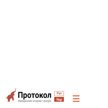
Рус
☰
Укр