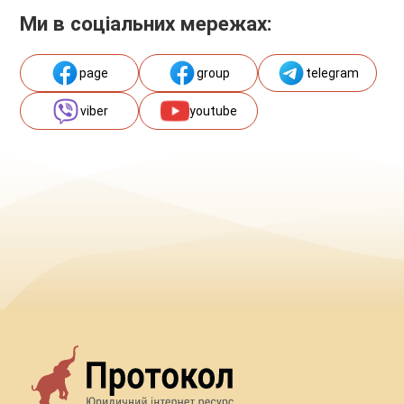
Ми в соціальних мережах:
page
group
telegram
viber
youtube