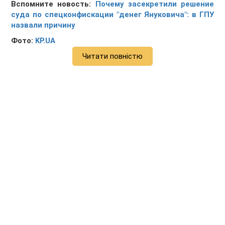
Вспомните новость:
Почему засекретили решение
суда по спецконфискации "денег Януковича": в ГПУ
назвали причину
Фото:
KP.UA
Читати повністю