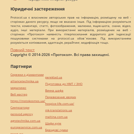
Юридичні застереження
Protocol.ua є власником авторських прав на інформацію, розміщену на веб -
сторінках даного ресурсу, якщо не вказано інше. Під інформацією розуміються
тексти, коментарі, статті, фотозображення, малюнки, ящик-шота, скани, відео,
аудіо, інші матеріали. При використанні матеріалів, розміщених на веб -
сторінках «Протокол» наявність гіперпосилання відкритого для індексації
пошуковими системами на protocol.ua обов`язкове. Під використанням
розуміється копіювання, адаптація, рерайтинг, модифікація тощо.
Повний текст
Copyright © 2014-2026 «Протокол». Всі права захищені.
Партнери
Сережки з діамантами
pereklad.ua
alliancetechnika.ua
Підготовка до НМТ / ЗНО
миралинкс
Винна шафа
Веб мастер
Перевезення хворих
https://motokosmos.ua/
hospice-life.com.ua/
Синтезатори
mk-translations.ua
perevod.agency
maltina.com.ua
agrotechnika.com.ua
Шафи купе
europeservice.com.ua
Брендові сумки
текст юа