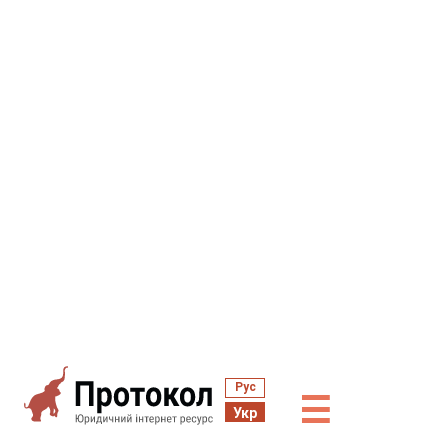
Рус
☰
Укр