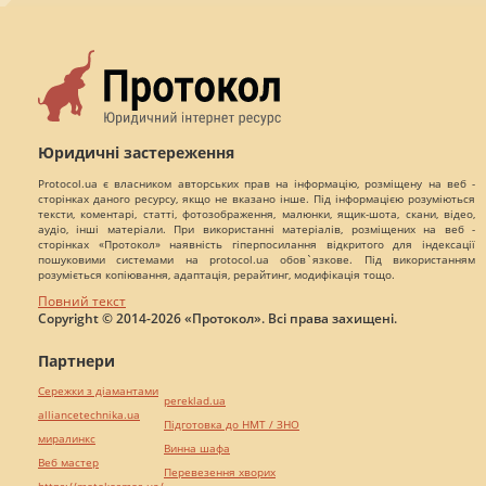
Юридичні застереження
Protocol.ua є власником авторських прав на інформацію, розміщену на веб -
сторінках даного ресурсу, якщо не вказано інше. Під інформацією розуміються
тексти, коментарі, статті, фотозображення, малюнки, ящик-шота, скани, відео,
аудіо, інші матеріали. При використанні матеріалів, розміщених на веб -
сторінках «Протокол» наявність гіперпосилання відкритого для індексації
пошуковими системами на protocol.ua обов`язкове. Під використанням
розуміється копіювання, адаптація, рерайтинг, модифікація тощо.
Повний текст
Copyright © 2014-2026 «Протокол». Всі права захищені.
Партнери
Сережки з діамантами
pereklad.ua
alliancetechnika.ua
Підготовка до НМТ / ЗНО
миралинкс
Винна шафа
Веб мастер
Перевезення хворих
https://motokosmos.ua/