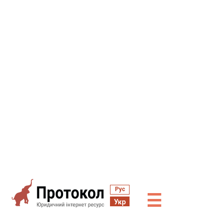
Рус
☰
Укр