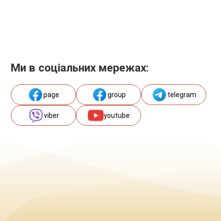
Ми в соціальних мережах:
page
group
telegram
viber
youtube