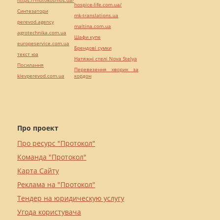
hospice-life.com.ua/
Синтезатори
mk-translations.ua
perevod.agency
maltina.com.ua
agrotechnika.com.ua
Шафи купе
europeservice.com.ua
Брендові сумки
текст юа
Натяжні стелі Nova Stelya
Посилання
Перевезення хворих за
kievperevod.com.ua
кордон
Про проект
Про ресурс "Протокол"
Команда "Протокол"
Карта Сайту
Реклама на "Протокол"
Тендер на юридическую услугу
Угода користувача