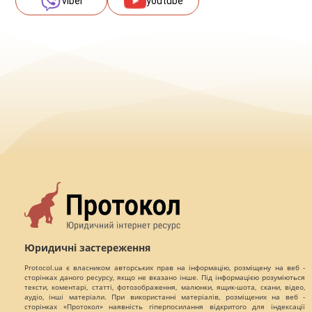
viber
youtube
Юридичні застереження
Protocol.ua є власником авторських прав на інформацію, розміщену на веб -
сторінках даного ресурсу, якщо не вказано інше. Під інформацією розуміються
тексти, коментарі, статті, фотозображення, малюнки, ящик-шота, скани, відео,
аудіо, інші матеріали. При використанні матеріалів, розміщених на веб -
сторінках «Протокол» наявність гіперпосилання відкритого для індексації