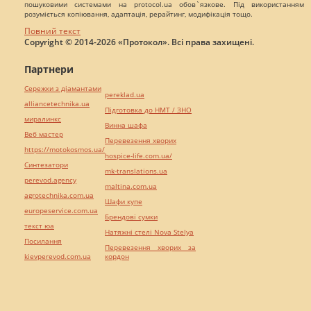
пошуковими системами на protocol.ua обов`язкове. Під використанням
розуміється копіювання, адаптація, рерайтинг, модифікація тощо.
Повний текст
Copyright © 2014-2026 «Протокол». Всі права захищені.
Партнери
Сережки з діамантами
pereklad.ua
alliancetechnika.ua
Підготовка до НМТ / ЗНО
миралинкс
Винна шафа
Веб мастер
Перевезення хворих
https://motokosmos.ua/
hospice-life.com.ua/
Синтезатори
mk-translations.ua
perevod.agency
maltina.com.ua
agrotechnika.com.ua
Шафи купе
europeservice.com.ua
Брендові сумки
текст юа
Натяжні стелі Nova Stelya
Посилання
Перевезення хворих за
kievperevod.com.ua
кордон