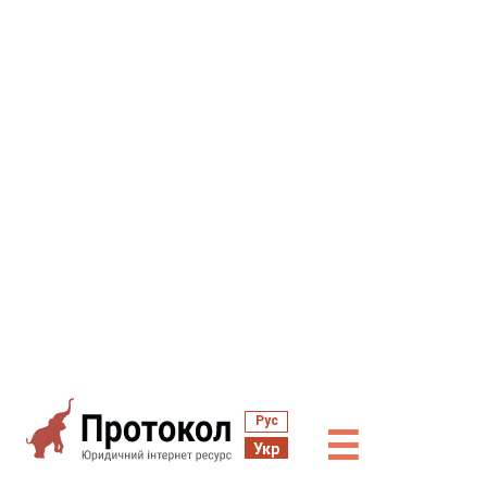
Рус
☰
Укр