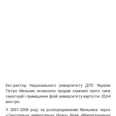
Екс-ректор Національного університету ДПС України
Петро Мельник незаконно продав компанії свого сина
санаторій і приміщення філій університету вартістю 20,64
млн грн.
У 2007-2008 році за розпорядженням Мельника через
«Центральну універсальну біржу» фірмі «Міжрегіональна