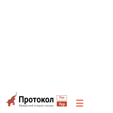
Рус
☰
Укр