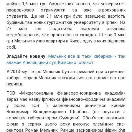
майже 1,6 млн грн бюджетних коштів, які університет
продовжував отримувати за вже відрахованих
студентів. Ще на 3,1 млн грн було завищено вартість
будівництва нових гуртожитків університету в Ірпені. На
27 млн грн Податкова академія закупила
медобладнання, яке простоює на складах. Ще на 3 млн
грн Мельник купив квартири в Києві, одну з яких відписав
собі.
Згадайте новину:
Мельник все ж таки хабарник - так
вважає Апеляційний суд Київської області
У 2013-му Петро Мельник був затриманий при отриманні
хабара. Наразі Мельник знаходиться під підпискою про
невиїзд.
ТОВ «Міжрегіональна фінансово-юридична академія»
зараз має назву Ірпінська фінансово-юридична академія
у формі ТОВ. Її засновником значиться киянин
Володимир Володимирович Щербань (не плутати з
колишнім губернатором Сумщини). Обов’язки керівника
фірми з серпня цього року виконує племінник екс-
ректора Роман Мельник. Раніше засновником фірми був