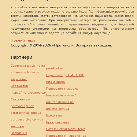
Protocol.ua є власником авторських прав на інформацію, розміщену на веб -
сторінках даного ресурсу, якщо не вказано інше. Під інформацією розуміються
тексти, коментарі, статті, фотозображення, малюнки, ящик-шота, скани, відео,
аудіо, інші матеріали. При використанні матеріалів, розміщених на веб -
сторінках «Протокол» наявність гіперпосилання відкритого для індексації
пошуковими системами на protocol.ua обов`язкове. Під використанням
розуміється копіювання, адаптація, рерайтинг, модифікація тощо.
Повний текст
Copyright © 2014-2026 «Протокол». Всі права захищені.
Партнери
Сережки з діамантами
pereklad.ua
alliancetechnika.ua
Підготовка до НМТ / ЗНО
миралинкс
Винна шафа
Веб мастер
Перевезення хворих
https://motokosmos.ua/
hospice-life.com.ua/
Синтезатори
mk-translations.ua
perevod.agency
maltina.com.ua
agrotechnika.com.ua
Шафи купе
europeservice.com.ua
Брендові сумки
текст юа
Натяжні стелі Nova Stelya
Посилання
Перевезення хворих за