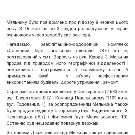
Мельнику було повідомлено про підозру 8 червня цього
року. З 16 жовтня по 3 грудня розслідування у справі
зупинялося через хворобу екс-ректора.
Нагадаємо, реабілітаційно-оздоровчий комплекс
«Сосновий бір» загальною площею 7870 кв м,
розташований у смт. Ворзель на вул. Кірова, 3, Мельник
продав під приводом його географічної віддаленості і
неможливості підтримувати в належному стані. А
приміщення філій – у зв’язку неефективним
використанням будівель, дороге утримання і ремонт.
Окрім вже згаданих комплексів у Сімферополі (2 683 кв м;
вул. Елеваторна, 8-Б) і Кам’янці-Подільському (1109 кв м;
вул. Годованця, 1), за розпорядженням Мельника також
були продані будівлі у Сторожинці (вул. Видинівського, 3;
Чернівецька обл.) і Житомирі (вул. Мануїльського, 18).
Останню суд нещодавно повернув державі.
За даними Держфінінспекції, Мельник також привласнив