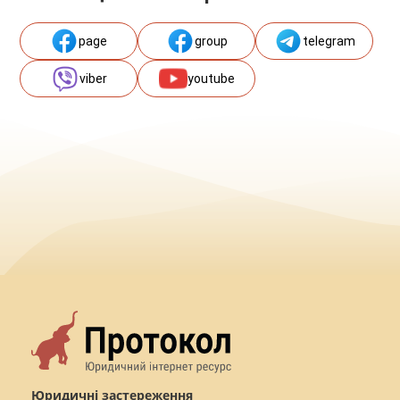
page
group
telegram
viber
youtube
Юридичні застереження