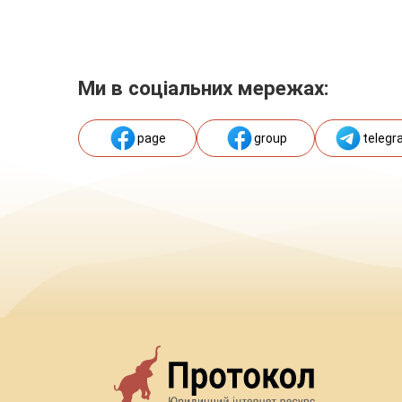
Ми в соціальних мережах:
page
group
telegr