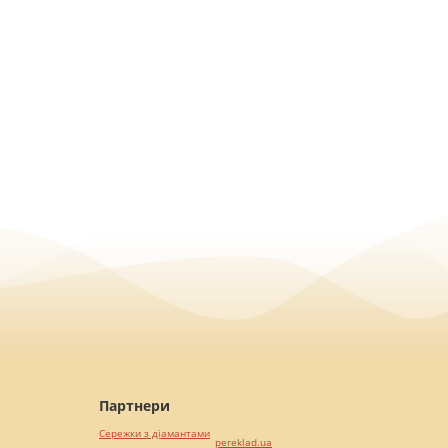
Партнери
Сережки з діамантами
pereklad.ua