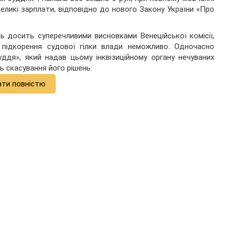
великі зарплати, відповідно до нового Закону України «Про
 досить суперечливими висновками Венеційської комісії,
х підкорення судової гілки влади неможливо. Одночасно
ддя», який надав цьому інквізиційному органу нечуваних
 скасування його рішень.
ати повністю