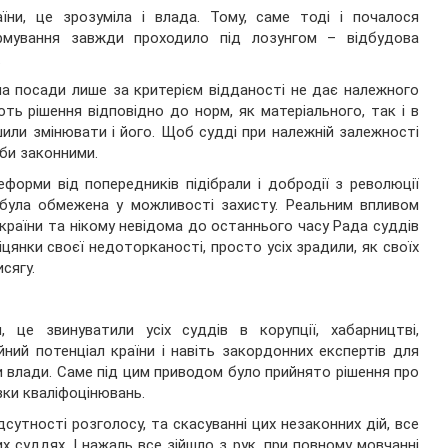
ни, це зрозуміла і влада. Тому, саме тоді і почалося
рмування завжди проходило під лозунгом – відбудова
.
 на посади лише за критерієм відданості не дає належного
ють рішення відповідно до норм, як матеріального, так і в
шили змінювати і його. Щоб судді при належній залежності
 би законними.
форми від попередників підібрали і добродії з революції
и була обмежена у можливості захисту. Реальним впливом
країни та нікому невідома до останнього часу Рада суддів
біцянки своєї недоторканості, просто усіх зрадили, як своїх
сягу.
 це звинуватили усіх суддів в корупції, хабарництві,
ний потенціал країни і навіть закордонних експертів для
и влади. Саме під цим приводом було прийнято рішення про
зки кваліфоцінювань.
ідсутності розголосу, та скасуванні цих незаконних дій, все
 суддях. І нажаль все зійшло з рук, при повному мовчанні