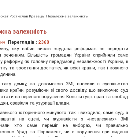
окат Ростислав Кравець: Незалежна залежність
жна залежність
вич
Переглядів :
2360
мину, яку набив вислів «судова реформа», не передати
 реченням. Більшість громадян України сприйняли саме
у реформу, як головну передумову, незалежності України, її
тку та зростання достатку, як всієї країни, так і кожного
дянина.
 таку думку, за допомогою ЗМІ, вносили в суспільство
ники країни, розуміючи зі свого досвіду, що виключно суд
стати на перепоні порушення Конституції, прав та свобод
дян, свавілля та узурпації влади.
авнього історичного минулого так і виходило, саме суд, а
лашатаї на сцені, чи журналісти з «незалежних» ЗМІ
ачали хто саме переміг на виборах, чи правильно
мовано Уряд та Парламент, чи є порушення при виданні