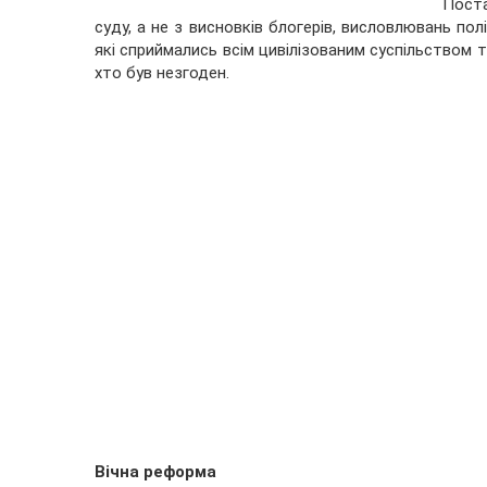
Поста
суду, а не з висновків блогерів, висловлювань пол
які сприймались всім цивілізованим суспільством т
хто був незгоден.
Вічна реформа