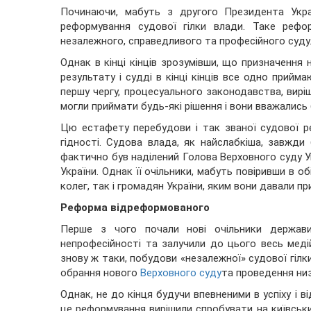
Починаючи, мабуть з другого Президента Украї
реформування судової гілки влади. Таке рефо
незалежного, справедливого та професійного суду
Однак в кінці кінців зрозумівши, що призначення
результату і судді в кінці кінців все одно прийма
першу чергу, процесуального законодавства, вирі
могли приймати будь-які рішення і вони вважались
Цю естафету перебудови і так званої судової ре
гідності. Судова влада, як найслабкіша, завжд
фактично був наділений Голова Верховного суду У
України. Однак її очільники, мабуть повіривши в о
колег, так і громадян України, яким вони давали при
Реформа відреформованого
Перше з чого почали нові очільники держави,
непрофесійності та залучили до цього весь медій
знову ж таки, побудови «незалежної» судової гілк
обрання нового
Верховного суду
та проведення ни
Однак, не до кінця будучи впевненими в успіху і в
це реформування вирішили спробувати на київських