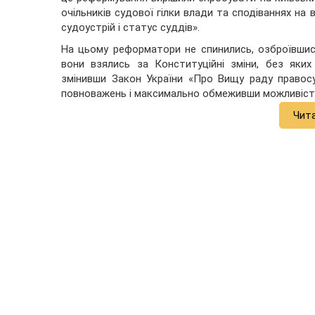
очільників судової гілки влади та сподіваннях на 
судоустрій і статус суддів».
На цьому реформатори не спинились, озброївшись
вони взялись за Конституційні зміни, без яки
змінивши Закон України «Про Вищу раду правосу
повноважень і максимально обмеживши можливість
Чит