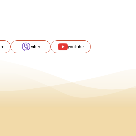
am
viber
youtube