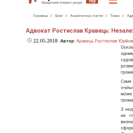
☰
Укр
Головна
Блог
Аналітична стаття
Теми
Адв
Адвокат Ростислав Кравець: Незале
22.05.2018
Автор:
Кравець Ростислав Юрійо
Оско
одним
судов
розви
грома
Саме
очіль
може 
грома
З нед
не г
визн
сфор