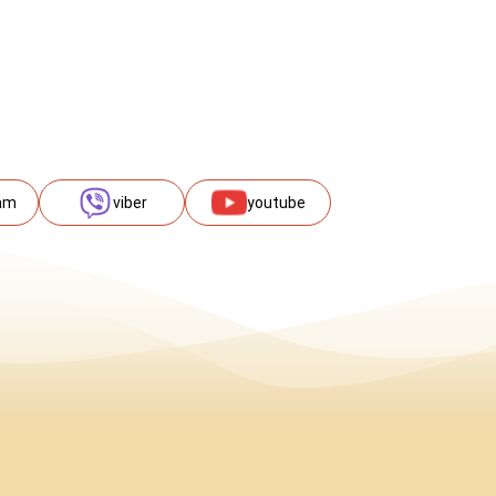
am
viber
youtube