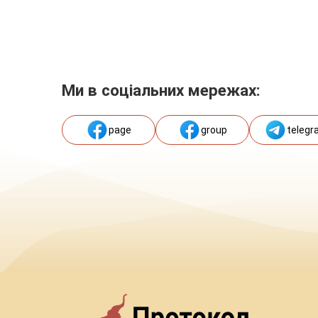
Ми в соціальних мережах:
page
group
telegr