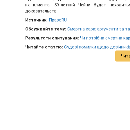
их клиента. 59-летний Чейни будет находит
доказательств.
Источник:
ПравоRU
Обсуждайте тему:
Смертна кара: аргументи за т
Результати опитування:
Чи потрібна смертна кара
Читайте статтю:
Судові помилки щодо довічникі
Чит