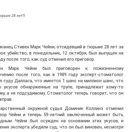
рьме 28 лет!!!
!
канец Стивен Марк Чейни, отсидевший в тюрьме 28 лет за
ое убийство, в понедельник, 12 октября, был выпущен на
ду после того, как суд отменил его приговор.
ен Марк Чейни был приговорен к пожизненному
чению после того, как в 1989 году эксперт-стоматолог
л суду Далласа, что имеется 1 шанс на миллион шанс, что
ы укусов обнаруженные на трупе, принадлежат кому-то
му, а не подсудимому. Стоматолог теперь говорит, что он
еправ.
дарственный окружной судья Доминик Коллинз отменил
овор Чейни и теперь 59-летний заключенный может быть
одным. Чейни был осужден на основании этих укусов, и
ения эксперта убедили суд, что он был виновен,
несмотря