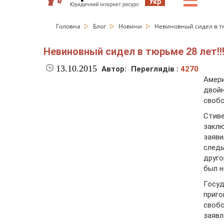
☰
Укр
Головна
Блог
Новини
Невиновный сидел в тю
Невиновный сидел в тюрьме 28 лет!!
13.10.2015
Автор:
Переглядів :
4270
Амери
двойн
свобо
Стив
заклю
заяви
след
друго
был н
Госу
приг
своб
заявл