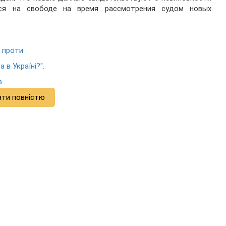
ься на свободе на время рассмотрения судом новых
а проти
 в Україні?".
в
ати повністю