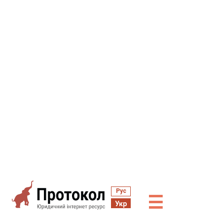
Рус
☰
Укр