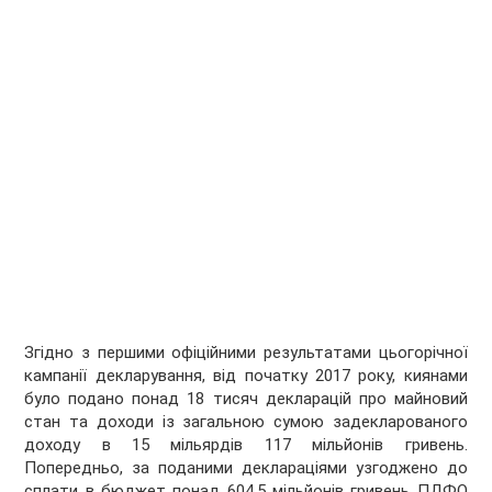
Згідно з першими офіційними результатами цьогорічної
кампанії декларування, від початку 2017 року, киянами
було подано понад 18 тисяч декларацій про майновий
стан та доходи із загальною сумою задекларованого
доходу в 15 мільярдів 117 мільйонів гривень.
Попередньо, за поданими деклараціями узгоджено до
сплати в бюджет понад 604,5 мільйонів гривень ПДФО