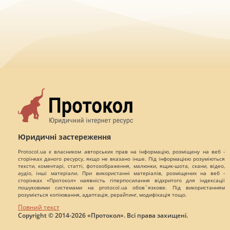
Юридичні застереження
Protocol.ua є власником авторських прав на інформацію, розміщену на веб -
сторінках даного ресурсу, якщо не вказано інше. Під інформацією розуміються
тексти, коментарі, статті, фотозображення, малюнки, ящик-шота, скани, відео,
аудіо, інші матеріали. При використанні матеріалів, розміщених на веб -
сторінках «Протокол» наявність гіперпосилання відкритого для індексації
пошуковими системами на protocol.ua обов`язкове. Під використанням
розуміється копіювання, адаптація, рерайтинг, модифікація тощо.
Повний текст
Copyright © 2014-2026 «Протокол». Всі права захищені.