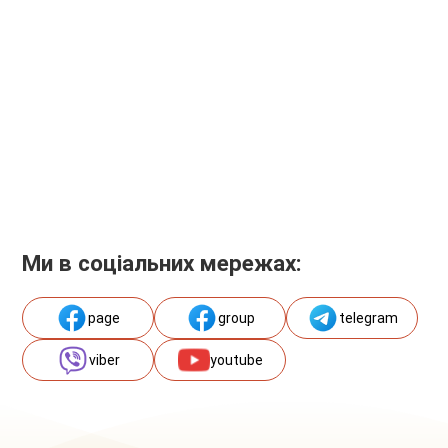
Ми в соціальних мережах:
page
group
telegram
viber
youtube