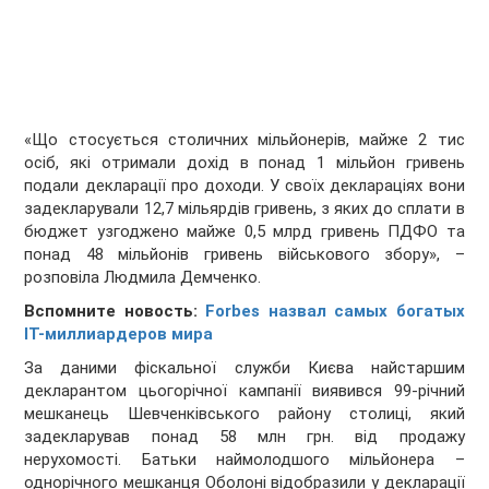
«Що стосується столичних мільйонерів, майже 2 тис
осіб, які отримали дохід в понад 1 мільйон гривень
подали декларації про доходи. У своїх деклараціях вони
задекларували 12,7 мільярдів гривень, з яких до сплати в
бюджет узгоджено майже 0,5 млрд гривень ПДФО та
понад 48 мільйонів гривень військового збору», –
розповіла Людмила Демченко.
Вспомните новость:
Forbes назвал самых богатых
IT-миллиардеров мира
За даними фіскальної служби Києва найстаршим
декларантом цьогорічної кампанії виявився 99-річний
мешканець Шевченківського району столиці, який
задекларував понад 58 млн грн. від продажу
нерухомості. Батьки наймолодшого мільйонера –
однорічного мешканця Оболоні відобразили у декларації