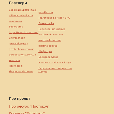
Партнери
Сережки з діамантами
pereklad.ua
alliancetechnika.ua
Підготовка до НМТ / ЗНО
миралинкс
Винна шафа
Веб мастер
Перевезення хворих
https://motokosmos.ua/
hospice-life.com.ua/
Синтезатори
mk-translations.ua
perevod.agency
maltina.com.ua
agrotechnika.com.ua
Шафи купе
europeservice.com.ua
Брендові сумки
текст юа
Натяжні стелі Nova Stelya
Посилання
Перевезення хворих за
kievperevod.com.ua
кордон
Про проект
Про ресурс "Протокол"
Команда "Протокол"