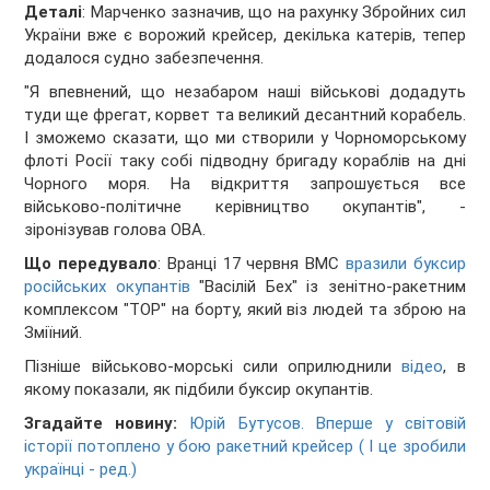
Деталі
: Марченко зазначив, що на рахунку Збройних сил
України вже є ворожий крейсер, декілька катерів, тепер
додалося судно забезпечення.
"Я впевнений, що незабаром наші військові додадуть
туди ще фрегат, корвет та великий десантний корабель.
І зможемо сказати, що ми створили у Чорноморському
флоті Росії таку собі підводну бригаду кораблів на дні
Чорного моря. На відкриття запрошується все
військово-політичне керівництво окупантів", -
зіронізував голова ОВА.
Що передувало
: Вранці 17 червня ВМС
вразили буксир
російських окупантів
"Васілій Бех" із зенітно-ракетним
комплексом "ТОР" на борту, який віз людей та зброю на
Зміїний.
Пізніше військово-морські сили оприлюднили
відео
, в
якому показали, як підбили буксир окупантів.
Згадайте новину:
Юрій Бутусов. Вперше у світовій
історії потоплено у бою ракетний крейсер ( І це зробили
українці - ред.)