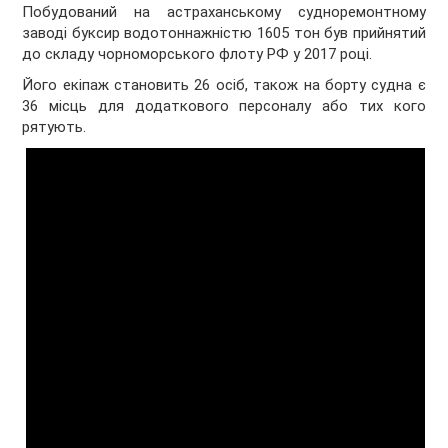
Побудований на астраханському судноремонтному
заводі буксир водотоннажністю 1605 тон був прийнятий
до складу чорноморського флоту РФ у 2017 році.
Його екіпаж становить 26 осіб, також на борту судна є
36 місць для додаткового персоналу або тих кого
рятують.