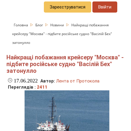
Зареєструватися
Ввійти
Головна
Блог
Новини
Найкращі побажання
крейсеру "Москва" - підбите російське судно "Васілій Бех"
затонулло
Найкращі побажання крейсеру "Москва" -
підбите російське судно "Васілій Бех"
затонулло
17.06.2022
Автор:
Лента от Протокола
Переглядів :
2411