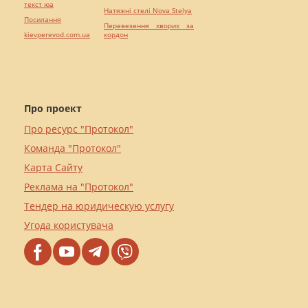
текст юа
Натяжні стелі Nova Stelya
Посилання
Перевезення хворих за
kievperevod.com.ua
кордон
Про проект
Про ресурс "Протокол"
Команда "Протокол"
Карта Сайту
Реклама на "Протокол"
Тендер на юридическую услугу
Угода користувача