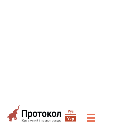
Рус
☰
Укр