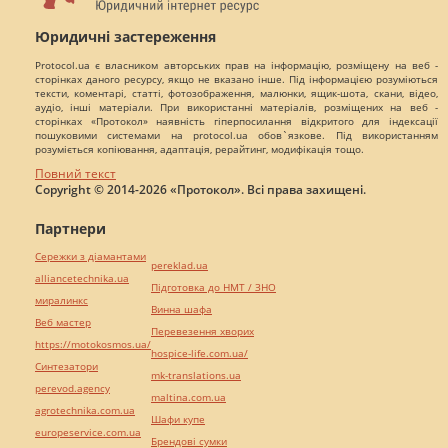
Юридичні застереження
Protocol.ua є власником авторських прав на інформацію, розміщену на веб -
сторінках даного ресурсу, якщо не вказано інше. Під інформацією розуміються
тексти, коментарі, статті, фотозображення, малюнки, ящик-шота, скани, відео,
аудіо, інші матеріали. При використанні матеріалів, розміщених на веб -
сторінках «Протокол» наявність гіперпосилання відкритого для індексації
пошуковими системами на protocol.ua обов`язкове. Під використанням
розуміється копіювання, адаптація, рерайтинг, модифікація тощо.
Повний текст
Copyright © 2014-2026 «Протокол». Всі права захищені.
Партнери
Сережки з діамантами
pereklad.ua
alliancetechnika.ua
Підготовка до НМТ / ЗНО
миралинкс
Винна шафа
Веб мастер
Перевезення хворих
https://motokosmos.ua/
hospice-life.com.ua/
Синтезатори
mk-translations.ua
perevod.agency
maltina.com.ua
agrotechnika.com.ua
Шафи купе
europeservice.com.ua
Брендові сумки