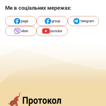
Ми в соціальних мережах:
page
group
telegram
viber
youtube