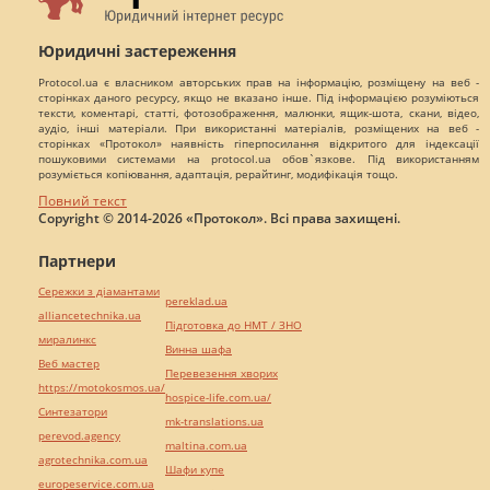
Юридичні застереження
Protocol.ua є власником авторських прав на інформацію, розміщену на веб -
сторінках даного ресурсу, якщо не вказано інше. Під інформацією розуміються
тексти, коментарі, статті, фотозображення, малюнки, ящик-шота, скани, відео,
аудіо, інші матеріали. При використанні матеріалів, розміщених на веб -
сторінках «Протокол» наявність гіперпосилання відкритого для індексації
пошуковими системами на protocol.ua обов`язкове. Під використанням
розуміється копіювання, адаптація, рерайтинг, модифікація тощо.
Повний текст
Copyright © 2014-2026 «Протокол». Всі права захищені.
Партнери
Сережки з діамантами
pereklad.ua
alliancetechnika.ua
Підготовка до НМТ / ЗНО
миралинкс
Винна шафа
Веб мастер
Перевезення хворих
https://motokosmos.ua/
hospice-life.com.ua/
Синтезатори
mk-translations.ua
perevod.agency
maltina.com.ua
agrotechnika.com.ua
Шафи купе
europeservice.com.ua