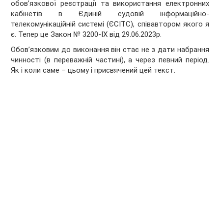
обов’язкової реєстрації та використання електронних
кабінетів в Єдиній судовій інформаційно-
телекомунікаційній системі (ЄСІТС), співавтором якого я
є. Тепер це Закон № 3200-ІХ від 29.06.2023р.
Обов’язковим до виконання він стає не з дати набрання
чинності (в переважній частині), а через певний період.
Як і коли саме – цьому і присвячений цей текст.