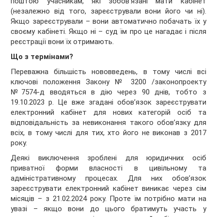
поштою учасникам, які зобов'язані мати кабінет
(незалежно від того, зареєстрували вони його чи ні).
Якщо зареєстрували – вони автоматично побачать їх у
своєму кабінеті. Якщо ні – суд їм про це нагадає і після
реєстрації вони їх отримають.
Що з термінами?
Переважна більшість нововведень, в тому числі всі
ключові положення Закону № 3200 /законопроекту
№7574-д вводяться в дію через 90 днів, тобто з
19.10.2023 р. Це вже згадані обов’язок зареєструвати
електронний кабінет для нових категорій осіб та
відповідальність за невиконання такого обов’язку для
всіх, в тому числі для тих, хто його не виконав з 2017
року.
Деякі виключення зроблені для юридичних осіб
приватної форми власності в цивільному та
адміністративному процесах. Для них обов’язок
зареєструвати електронний кабінет виникає через сім
місяців – з 21.02.2024 року. Проте їм потрібно мати на
увазі – якщо вони до цього братимуть участь у