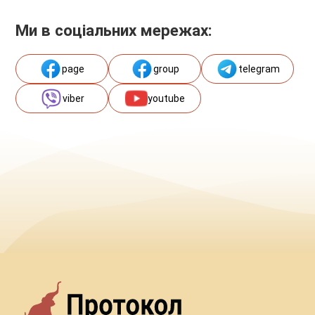
Ми в соціальних мережах:
page
group
telegram
viber
youtube