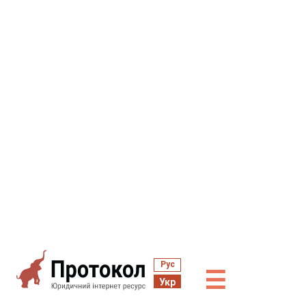
Рус
☰
Укр