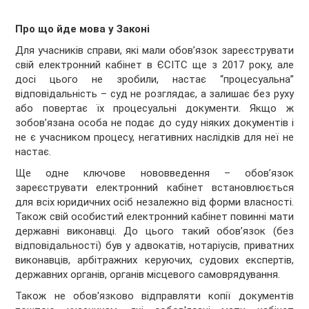
Про що йде мова у Законі
Для учасників справи, які мали обов’язок зареєструвати
свій електронний кабінет в ЄСІТС ще з 2017 року, але
досі цього не зробили, настає “процесуальна”
відповідальність – суд не розглядає, а залишає без руху
або повертає їх процесуальні документи. Якщо ж
зобов’язана особа не подає до суду ніяких документів і
не є учасником процесу, негативних наслідків для неї не
настає.
Ще одне ключове нововведення – обов’язок
зареєструвати електронний кабінет встановлюється
для всіх юридичних осіб незалежно від форми власності.
Також свій особистий електронний кабінет повинні мати
державні виконавці. До цього такий обов’язок (без
відповідальності) був у адвокатів, нотаріусів, приватних
виконавців, арбітражних керуючих, судових експертів,
державних органів, органів місцевого самоврядування.
Також не обов'язково відправляти копії документів