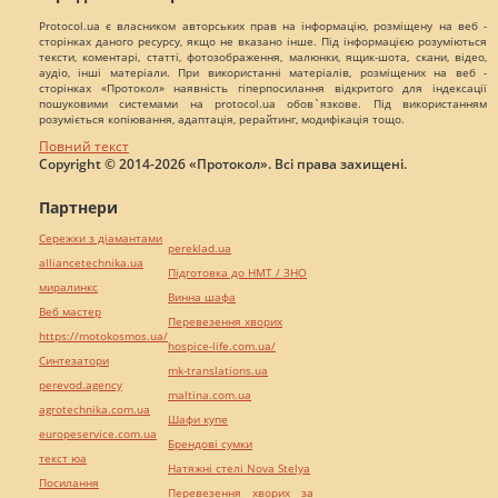
Protocol.ua є власником авторських прав на інформацію, розміщену на веб -
сторінках даного ресурсу, якщо не вказано інше. Під інформацією розуміються
тексти, коментарі, статті, фотозображення, малюнки, ящик-шота, скани, відео,
аудіо, інші матеріали. При використанні матеріалів, розміщених на веб -
сторінках «Протокол» наявність гіперпосилання відкритого для індексації
пошуковими системами на protocol.ua обов`язкове. Під використанням
розуміється копіювання, адаптація, рерайтинг, модифікація тощо.
Повний текст
Copyright © 2014-2026 «Протокол». Всі права захищені.
Партнери
Сережки з діамантами
pereklad.ua
alliancetechnika.ua
Підготовка до НМТ / ЗНО
миралинкс
Винна шафа
Веб мастер
Перевезення хворих
https://motokosmos.ua/
hospice-life.com.ua/
Синтезатори
mk-translations.ua
perevod.agency
maltina.com.ua
agrotechnika.com.ua
Шафи купе
europeservice.com.ua
Брендові сумки
текст юа
Натяжні стелі Nova Stelya
Посилання
Перевезення хворих за