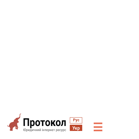
Рус
☰
Укр