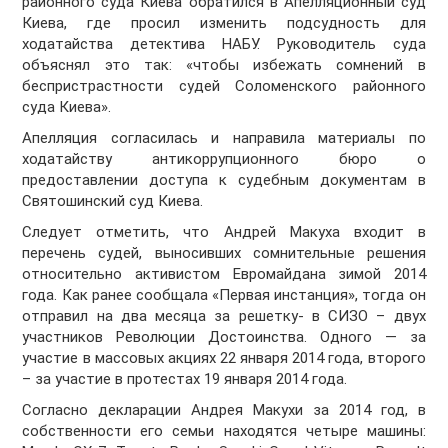
районного суда Киева обратился в Апелляционный суд
Киева, где просил изменить подсудность для
ходатайства детектива НАБУ. Руководитель суда
объяснял это так: «чтобы избежать сомнений в
беспристрастности судей Соломенского районного
суда Киева».
Апелляция согласилась и направила материалы по
ходатайству антикоррупционного бюро о
предоставлении доступа к судебным документам в
Святошинский суд Киева.
Следует отметить, что Андрей Макуха входит в
перечень судей, выносивших сомнительные решения
относительно активистом Евромайдана зимой 2014
года. Как ранее сообщала «Первая инстанция», тогда он
отправил на два месяца за решетку- в СИЗО – двух
участников Революции Достоинства. Одного — за
участие в массовых акциях 22 января 2014 года, второго
– за участие в протестах 19 января 2014 года.
Согласно декларации Андрея Макухи за 2014 год, в
собственности его семьи находятся четыре машины: