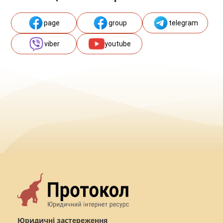
page
group
telegram
viber
youtube
Юридичні застереження