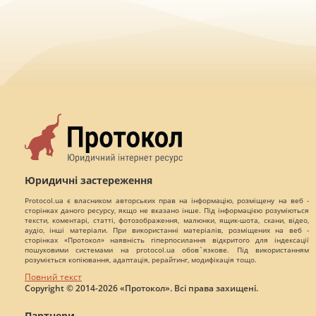
Юридичні застереження
Protocol.ua є власником авторських прав на інформацію, розміщену на веб -
сторінках даного ресурсу, якщо не вказано інше. Під інформацією розуміються
тексти, коментарі, статті, фотозображення, малюнки, ящик-шота, скани, відео,
аудіо, інші матеріали. При використанні матеріалів, розміщених на веб -
сторінках «Протокол» наявність гіперпосилання відкритого для індексації
пошуковими системами на protocol.ua обов`язкове. Під використанням
розуміється копіювання, адаптація, рерайтинг, модифікація тощо.
Повний текст
Copyright © 2014-2026 «Протокол». Всі права захищені.
Партнери