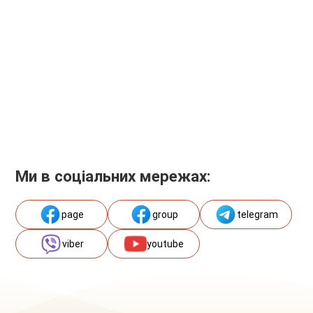
Ми в соціальних мережах:
page
group
telegram
viber
youtube