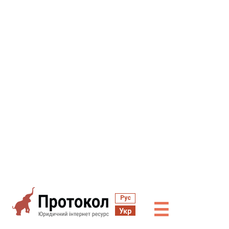
Рус
☰
Укр