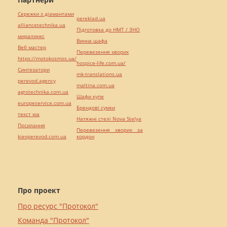
Сережки з діамантами
pereklad.ua
alliancetechnika.ua
Підготовка до НМТ / ЗНО
миралинкс
Винна шафа
Веб мастер
Перевезення хворих
https://motokosmos.ua/
hospice-life.com.ua/
Синтезатори
mk-translations.ua
perevod.agency
maltina.com.ua
agrotechnika.com.ua
Шафи купе
europeservice.com.ua
Брендові сумки
текст юа
Натяжні стелі Nova Stelya
Посилання
Перевезення хворих за
kievperevod.com.ua
кордон
Про проект
Про ресурс "Протокол"
Команда "Протокол"