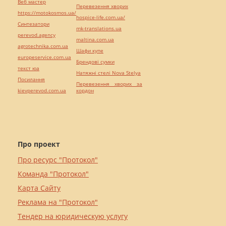
Веб мастер
Перевезення хворих
https://motokosmos.ua/
hospice-life.com.ua/
Синтезатори
mk-translations.ua
perevod.agency
maltina.com.ua
agrotechnika.com.ua
Шафи купе
europeservice.com.ua
Брендові сумки
текст юа
Натяжні стелі Nova Stelya
Посилання
Перевезення хворих за
kievperevod.com.ua
кордон
Про проект
Про ресурс "Протокол"
Команда "Протокол"
Карта Сайту
Реклама на "Протокол"
Тендер на юридическую услугу