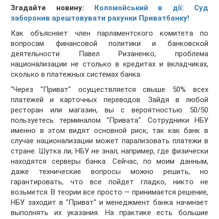
Згадайте новину:
Коломойський в дії: Суд
заборонив арештовувати рахунки Приватбанку!
Как объясняет член парламентского комитета по
вопросам финансовой политики и банковской
деятельности Павел Ризаненко, проблема
национализации не столько в кредитах и вкладчиках,
сколько в платежных системах банка.
"Через "Приват" осуществляется свыше 50% всех
платежей и карточных переводов. Зайдя в любой
ресторан или магазин, вы с вероятностью 50/50
пользуетесь терминалом "Привата". Сотрудники НБУ
именно в этом видят основной риск, так как банк в
случае национализации может парализовать платежи в
стране. Шутка ли, НБУ не знал, например, где физически
находятся серверы банка. Сейчас, по моим данным,
даже технические вопросы можно решить, но
гарантировать, что все пойдет гладко, никто не
возьмется. В теории все просто — принимается решение,
НБУ заходит в "Приват" и менеджмент банка начинает
выполнять их указания. На практике есть большие