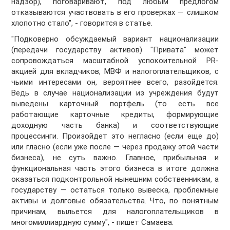
надзор), поговаривают, под любым предлогом
отказываются участвовать в его проверках — слишком
хлопотно стало", - говорится в статье.
"Подковерно обсуждаемый вариант национализации
(передачи государству активов) "Привата" может
сопровождаться масштабной успокоительной PR-
акцией для вкладчиков, МВФ и налогоплательщиков, с
чьими интересами он, вероятнее всего, разойдется.
Ведь в случае национализации из учреждения будут
выведены карточный портфель (то есть все
работающие карточные кредиты, формирующие
доходную часть банка) и соответствующие
процессинги. Произойдет это негласно (если еще до)
или гласно (если уже после — через продажу этой части
бизнеса), не суть важно. Главное, прибыльная и
функциональная часть этого бизнеса в итоге должна
оказаться подконтрольной нынешним собственникам, а
государству — остаться только вывеска, проблемные
активы и долговые обязательства. Что, по понятным
причинам, выльется для налогоплательщиков в
многомиллиардную сумму", - пишет Самаева.