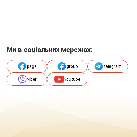
Ми в соціальних мережах:
page
group
telegram
viber
youtube