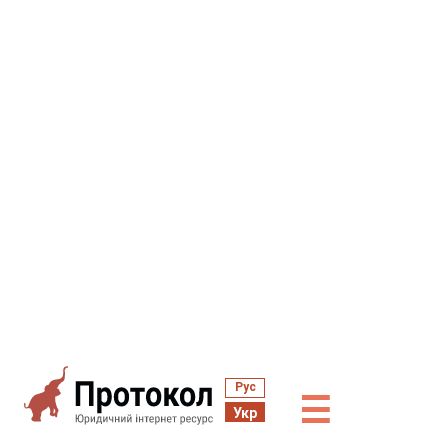
Рус
☰
Укр