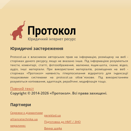
Юридичні застереження
Protocol.ua є власником авторських прав на інформацію, розміщену на веб -
сторінках даного ресурсу, якщо не вказано інше. Під інформацією розуміються
тексти, коментарі, статті, фотозображення, малюнки, ящик-шота, скани, відео,
аудіо, інші матеріали. При використанні матеріалів, розміщених на веб -
сторінках «Протокол» наявність гіперпосилання відкритого для індексації
пошуковими системами на protocol.ua обов`язкове. Під використанням
розуміється копіювання, адаптація, рерайтинг, модифікація тощо.
Повний текст
Copyright © 2014-2026 «Протокол». Всі права захищені.
Партнери
Сережки з діамантами
pereklad.ua
alliancetechnika.ua
Підготовка до НМТ / ЗНО
миралинкс
Винна шафа