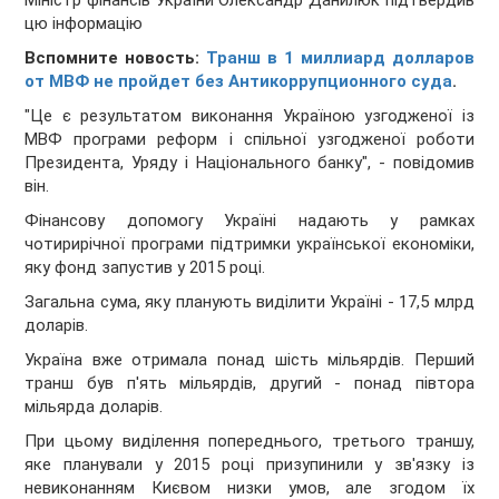
Міністр фінансів України Олександр Данилюк підтвердив
цю інформацію
Вспомните новость:
Транш в 1 миллиард долларов
от МВФ не пройдет без Антикоррупционного суда
.
"Це є результатом виконання Україною узгодженої із
МВФ програми реформ і спільної узгодженої роботи
Президента, Уряду і Національного банку", - повідомив
він.
Фінансову допомогу Україні надають у рамках
чотирирічної програми підтримки української економіки,
яку фонд запустив у 2015 році.
Загальна сума, яку планують виділити Україні - 17,5 млрд
доларів.
Україна вже отримала понад шість мільярдів. Перший
транш був п'ять мільярдів, другий - понад півтора
мільярда доларів.
При цьому виділення попереднього, третього траншу,
яке планували у 2015 році призупинили у зв'язку із
невиконанням Києвом низки умов, але згодом їх