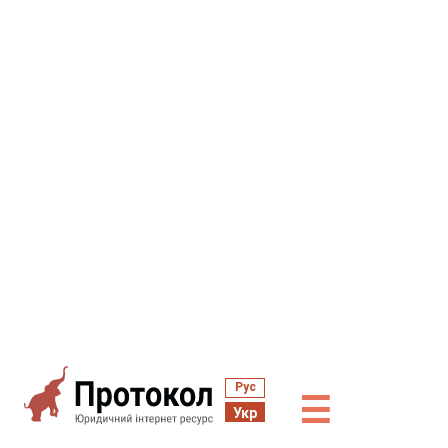
Рус
☰
Укр