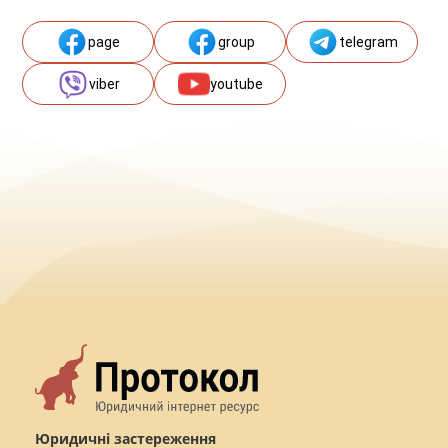
page
group
telegram
viber
youtube
Юридичні застереження