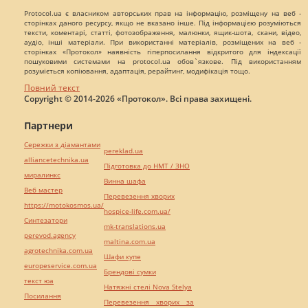
Protocol.ua є власником авторських прав на інформацію, розміщену на веб -
сторінках даного ресурсу, якщо не вказано інше. Під інформацією розуміються
тексти, коментарі, статті, фотозображення, малюнки, ящик-шота, скани, відео,
аудіо, інші матеріали. При використанні матеріалів, розміщених на веб -
сторінках «Протокол» наявність гіперпосилання відкритого для індексації
пошуковими системами на protocol.ua обов`язкове. Під використанням
розуміється копіювання, адаптація, рерайтинг, модифікація тощо.
Повний текст
Copyright © 2014-2026 «Протокол». Всі права захищені.
Партнери
Сережки з діамантами
pereklad.ua
alliancetechnika.ua
Підготовка до НМТ / ЗНО
миралинкс
Винна шафа
Веб мастер
Перевезення хворих
https://motokosmos.ua/
hospice-life.com.ua/
Синтезатори
mk-translations.ua
perevod.agency
maltina.com.ua
agrotechnika.com.ua
Шафи купе
europeservice.com.ua
Брендові сумки
текст юа
Натяжні стелі Nova Stelya
Посилання
Перевезення хворих за