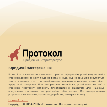
Юридичні застереження
Protocol.ua є власником авторських прав на інформацію, розміщену на веб -
сторінках даного ресурсу, якщо не вказано інше. Під інформацією розуміються
тексти, коментарі, статті, фотозображення, малюнки, ящик-шота, скани, відео,
аудіо, інші матеріали. При використанні матеріалів, розміщених на веб -
сторінках «Протокол» наявність гіперпосилання відкритого для індексації
пошуковими системами на protocol.ua обов`язкове. Під використанням
розуміється копіювання, адаптація, рерайтинг, модифікація тощо.
Повний текст
Copyright © 2014-2026 «Протокол». Всі права захищені.