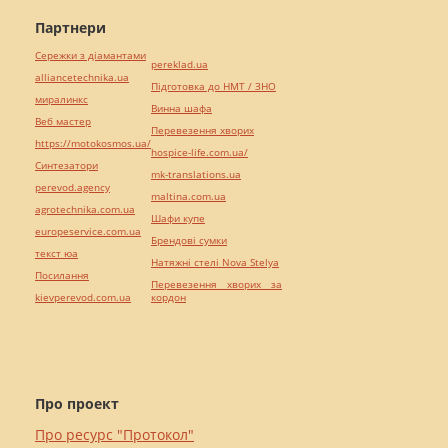
Партнери
Сережки з діамантами
pereklad.ua
alliancetechnika.ua
Підготовка до НМТ / ЗНО
миралинкс
Винна шафа
Веб мастер
Перевезення хворих
https://motokosmos.ua/
hospice-life.com.ua/
Синтезатори
mk-translations.ua
perevod.agency
maltina.com.ua
agrotechnika.com.ua
Шафи купе
europeservice.com.ua
Брендові сумки
текст юа
Натяжні стелі Nova Stelya
Посилання
Перевезення хворих за
kievperevod.com.ua
кордон
Про проект
Про ресурс "Протокол"