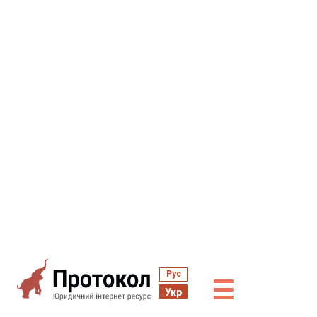
Рус
☰
Укр