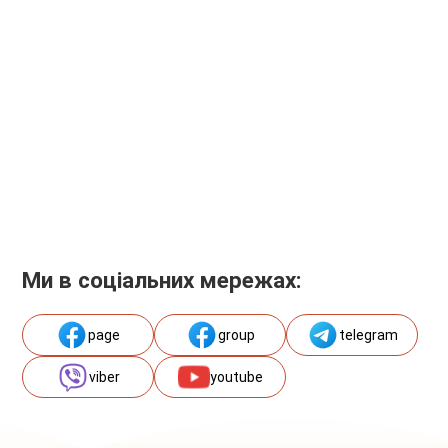
Ми в соціальних мережах:
page
group
telegram
viber
youtube