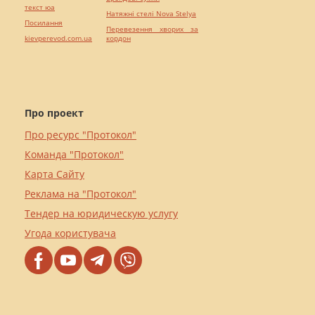
текст юа
Натяжні стелі Nova Stelya
Посилання
Перевезення хворих за
kievperevod.com.ua
кордон
Про проект
Про ресурс "Протокол"
Команда "Протокол"
Карта Сайту
Реклама на "Протокол"
Тендер на юридическую услугу
Угода користувача