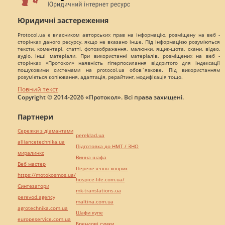
Юридичні застереження
Protocol.ua є власником авторських прав на інформацію, розміщену на веб -
сторінках даного ресурсу, якщо не вказано інше. Під інформацією розуміються
тексти, коментарі, статті, фотозображення, малюнки, ящик-шота, скани, відео,
аудіо, інші матеріали. При використанні матеріалів, розміщених на веб -
сторінках «Протокол» наявність гіперпосилання відкритого для індексації
пошуковими системами на protocol.ua обов`язкове. Під використанням
розуміється копіювання, адаптація, рерайтинг, модифікація тощо.
Повний текст
Copyright © 2014-2026 «Протокол». Всі права захищені.
Партнери
Сережки з діамантами
pereklad.ua
alliancetechnika.ua
Підготовка до НМТ / ЗНО
миралинкс
Винна шафа
Веб мастер
Перевезення хворих
https://motokosmos.ua/
hospice-life.com.ua/
Синтезатори
mk-translations.ua
perevod.agency
maltina.com.ua
agrotechnika.com.ua
Шафи купе
europeservice.com.ua
Брендові сумки