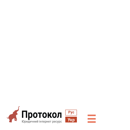
Рус
☰
Укр