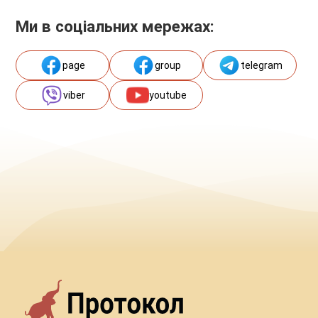
Ми в соціальних мережах:
page
group
telegram
viber
youtube