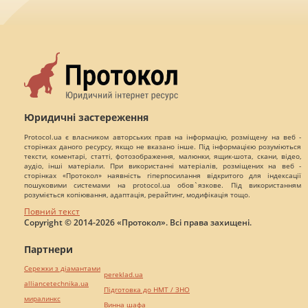
Юридичні застереження
Protocol.ua є власником авторських прав на інформацію, розміщену на веб -
сторінках даного ресурсу, якщо не вказано інше. Під інформацією розуміються
тексти, коментарі, статті, фотозображення, малюнки, ящик-шота, скани, відео,
аудіо, інші матеріали. При використанні матеріалів, розміщених на веб -
сторінках «Протокол» наявність гіперпосилання відкритого для індексації
пошуковими системами на protocol.ua обов`язкове. Під використанням
розуміється копіювання, адаптація, рерайтинг, модифікація тощо.
Повний текст
Copyright © 2014-2026 «Протокол». Всі права захищені.
Партнери
Сережки з діамантами
pereklad.ua
alliancetechnika.ua
Підготовка до НМТ / ЗНО
миралинкс
Винна шафа