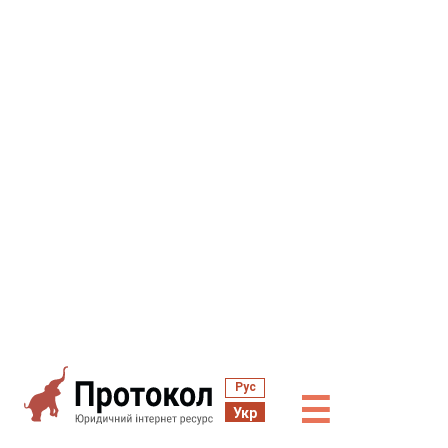
Рус
☰
Укр