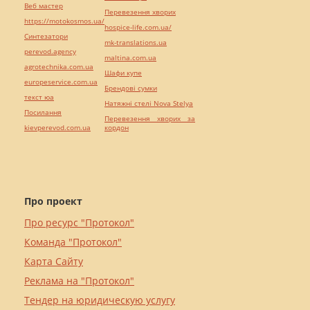
Веб мастер
Перевезення хворих
https://motokosmos.ua/
hospice-life.com.ua/
Синтезатори
mk-translations.ua
perevod.agency
maltina.com.ua
agrotechnika.com.ua
Шафи купе
europeservice.com.ua
Брендові сумки
текст юа
Натяжні стелі Nova Stelya
Посилання
Перевезення хворих за
kievperevod.com.ua
кордон
Про проект
Про ресурс "Протокол"
Команда "Протокол"
Карта Сайту
Реклама на "Протокол"
Тендер на юридическую услугу