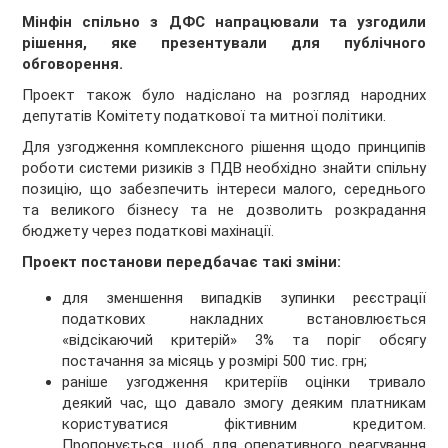
Мінфін спільно з ДФС напрацювали та узгодили
рішення, яке презентували для публічного
обговорення.
Проект також було надіслано на розгляд народних
депутатів Комітету податкової та митної політики.
Для узгодження комплексного рішення щодо принципів
роботи системи ризиків з ПДВ необхідно знайти спільну
позицію, що забезпечить інтереси малого, середнього
та великого бізнесу та не дозволить розкрадання
бюджету через податкові махінації.
Проект постанови передбачає такі зміни:
для зменшення випадків зупинки реєстрації
податкових накладних встановлюється
«відсікаючий критерій» 3% та поріг обсягу
постачання за місяць у розмірі 500 тис. грн;
раніше узгодження критеріїв оцінки тривало
деякий час, що давало змогу деяким платникам
користуватися фіктивним кредитом.
Пропонується, щоб для оперативного реагування