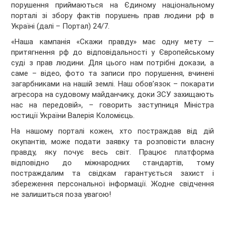
порушення приймаються на Єдиному національному
порталі зі збору фактів порушень прав людини рф в
Україні (далі – Портал) 24/7.
«Наша кампанія «Скажи правду» має одну мету —
притягнення рф до відповідальності у Європейському
суді з прав людини. Для цього нам потрібні докази, а
саме – відео, фото та записи про порушення, вчинені
загарбниками на нашій землі. Наш обов’язок – покарати
агресора на судовому майданчику, доки ЗСУ захищають
нас на передовій», – говорить заступниця Міністра
юстиції України Валерія Коломієць.
На нашому порталі кожен, хто постраждав від дій
окупантів, може подати заявку та розповісти власну
правду, яку почує весь світ. Працює платформа
відповідно до міжнародних стандартів, тому
постраждалим та свідкам гарантується захист і
збереження персональної інформації. Жодне свідчення
не залишиться поза увагою!