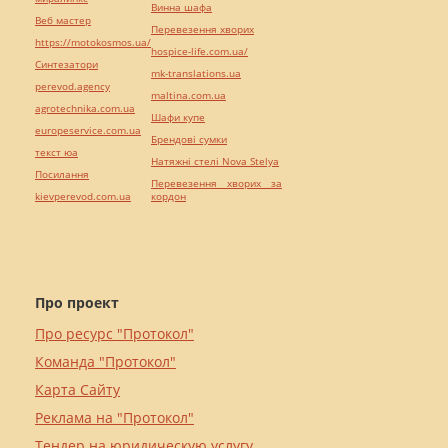
Винна шафа
Веб мастер
Перевезення хворих
https://motokosmos.ua/
hospice-life.com.ua/
Синтезатори
mk-translations.ua
perevod.agency
maltina.com.ua
agrotechnika.com.ua
Шафи купе
europeservice.com.ua
Брендові сумки
текст юа
Натяжні стелі Nova Stelya
Посилання
Перевезення хворих за
kievperevod.com.ua
кордон
Про проект
Про ресурс "Протокол"
Команда "Протокол"
Карта Сайту
Реклама на "Протокол"
Тендер на юридическую услугу