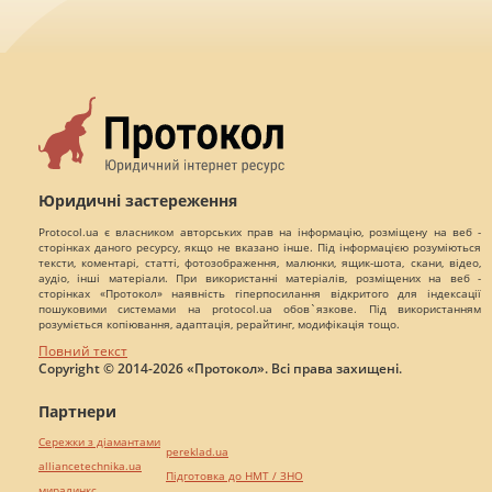
Юридичні застереження
Protocol.ua є власником авторських прав на інформацію, розміщену на веб -
сторінках даного ресурсу, якщо не вказано інше. Під інформацією розуміються
тексти, коментарі, статті, фотозображення, малюнки, ящик-шота, скани, відео,
аудіо, інші матеріали. При використанні матеріалів, розміщених на веб -
сторінках «Протокол» наявність гіперпосилання відкритого для індексації
пошуковими системами на protocol.ua обов`язкове. Під використанням
розуміється копіювання, адаптація, рерайтинг, модифікація тощо.
Повний текст
Copyright © 2014-2026 «Протокол». Всі права захищені.
Партнери
Сережки з діамантами
pereklad.ua
alliancetechnika.ua
Підготовка до НМТ / ЗНО
миралинкс