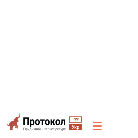
Рус
☰
Укр