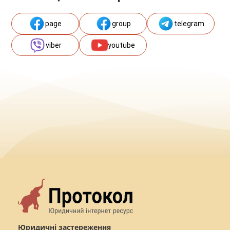
page
group
telegram
viber
youtube
Юридичні застереження