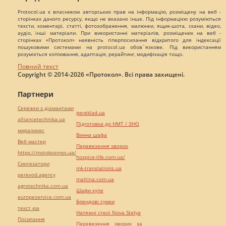
Protocol.ua є власником авторських прав на інформацію, розміщену на веб -
сторінках даного ресурсу, якщо не вказано інше. Під інформацією розуміються
тексти, коментарі, статті, фотозображення, малюнки, ящик-шота, скани, відео,
аудіо, інші матеріали. При використанні матеріалів, розміщених на веб -
сторінках «Протокол» наявність гіперпосилання відкритого для індексації
пошуковими системами на protocol.ua обов`язкове. Під використанням
розуміється копіювання, адаптація, рерайтинг, модифікація тощо.
Повний текст
Copyright © 2014-2026 «Протокол». Всі права захищені.
Партнери
Сережки з діамантами
pereklad.ua
alliancetechnika.ua
Підготовка до НМТ / ЗНО
миралинкс
Винна шафа
Веб мастер
Перевезення хворих
https://motokosmos.ua/
hospice-life.com.ua/
Синтезатори
mk-translations.ua
perevod.agency
maltina.com.ua
agrotechnika.com.ua
Шафи купе
europeservice.com.ua
Брендові сумки
текст юа
Натяжні стелі Nova Stelya
Посилання
Перевезення хворих за