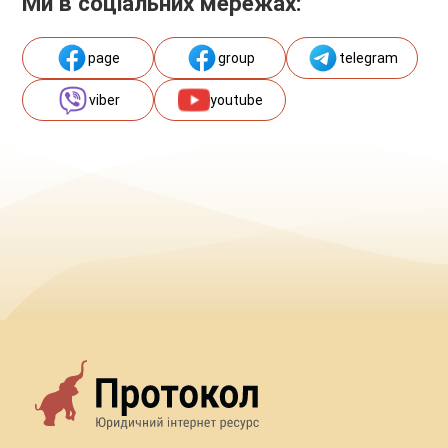
Ми в соціальних мережах:
page
group
telegram
viber
youtube