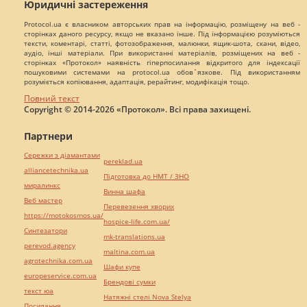
Юридичні застереження
Protocol.ua є власником авторських прав на інформацію, розміщену на веб -
сторінках даного ресурсу, якщо не вказано інше. Під інформацією розуміються
тексти, коментарі, статті, фотозображення, малюнки, ящик-шота, скани, відео,
аудіо, інші матеріали. При використанні матеріалів, розміщених на веб -
сторінках «Протокол» наявність гіперпосилання відкритого для індексації
пошуковими системами на protocol.ua обов`язкове. Під використанням
розуміється копіювання, адаптація, рерайтинг, модифікація тощо.
Повний текст
Copyright © 2014-2026 «Протокол». Всі права захищені.
Партнери
Сережки з діамантами
pereklad.ua
alliancetechnika.ua
Підготовка до НМТ / ЗНО
миралинкс
Винна шафа
Веб мастер
Перевезення хворих
https://motokosmos.ua/
hospice-life.com.ua/
Синтезатори
mk-translations.ua
perevod.agency
maltina.com.ua
agrotechnika.com.ua
Шафи купе
europeservice.com.ua
Брендові сумки
текст юа
Натяжні стелі Nova Stelya
Посилання