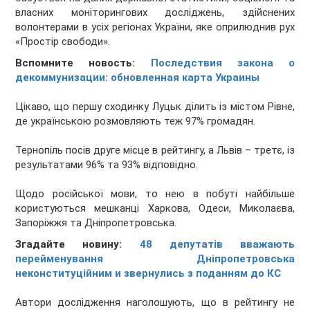
власних моніторингових досліджень, здійснених
волонтерами в усіх регіонах України, яке оприлюднив рух
«Простір свободи».
Вспомните новость:
Последствия закона о
декоммунизации: обновленная карта Украины
Цікаво, що першу сходинку Луцьк ділить із містом Рівне,
де українською розмовляють теж 97% громадян.
Тернопіль посів друге місце в рейтингу, а Львів – третє, із
результатами 96% та 93% відповідно.
Щодо російської мови, то нею в побуті найбільше
користуються мешканці Харкова, Одеси, Миколаєва,
Запоріжжя та Дніпропетровська.
Згадайте новину:
48 депутатів вважають
перейменування Дніпропетровська
неконституційним и звернулись з поданням до КС
Автори дослідження наголошують, що в рейтингу не