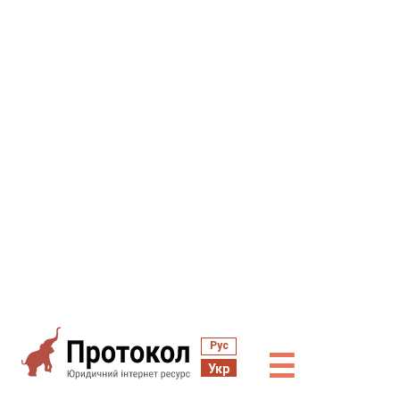
Рус
☰
Укр