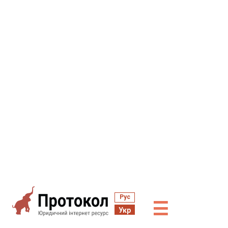
Рус
☰
Укр