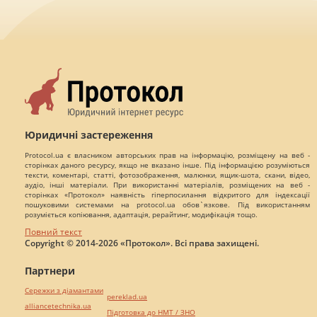
Юридичні застереження
Protocol.ua є власником авторських прав на інформацію, розміщену на веб -
сторінках даного ресурсу, якщо не вказано інше. Під інформацією розуміються
тексти, коментарі, статті, фотозображення, малюнки, ящик-шота, скани, відео,
аудіо, інші матеріали. При використанні матеріалів, розміщених на веб -
сторінках «Протокол» наявність гіперпосилання відкритого для індексації
пошуковими системами на protocol.ua обов`язкове. Під використанням
розуміється копіювання, адаптація, рерайтинг, модифікація тощо.
Повний текст
Copyright © 2014-2026 «Протокол». Всі права захищені.
Партнери
Сережки з діамантами
pereklad.ua
alliancetechnika.ua
Підготовка до НМТ / ЗНО