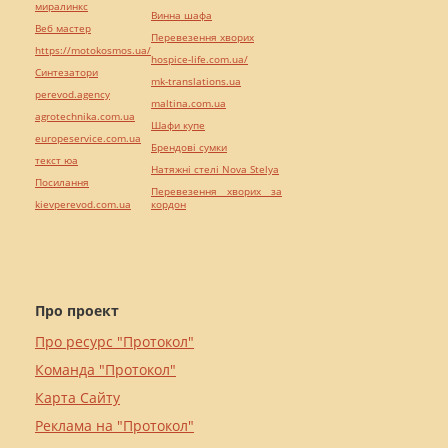
миралинкс
Винна шафа
Веб мастер
Перевезення хворих
https://motokosmos.ua/
hospice-life.com.ua/
Синтезатори
mk-translations.ua
perevod.agency
maltina.com.ua
agrotechnika.com.ua
Шафи купе
europeservice.com.ua
Брендові сумки
текст юа
Натяжні стелі Nova Stelya
Посилання
Перевезення хворих за
kievperevod.com.ua
кордон
Про проект
Про ресурс "Протокол"
Команда "Протокол"
Карта Сайту
Реклама на "Протокол"