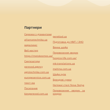
Партнери
Сережки з діамантами
pereklad.ua
alliancetechnika.ua
Підготовка до НМТ / ЗНО
миралинкс
Винна шафа
Веб мастер
Перевезення хворих
https://motokosmos.ua/
hospice-life.com.ua/
Синтезатори
mk-translations.ua
perevod.agency
maltina.com.ua
agrotechnika.com.ua
Шафи купе
europeservice.com.ua
Брендові сумки
текст юа
Натяжні стелі Nova Stelya
Посилання
Перевезення хворих за
kievperevod.com.ua
кордон