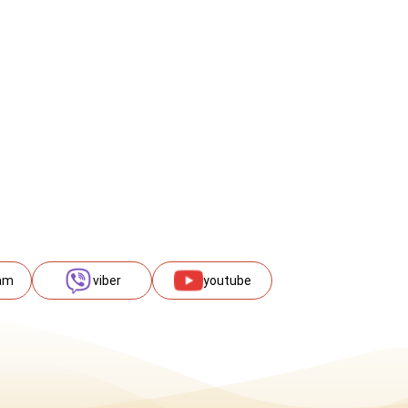
am
viber
youtube