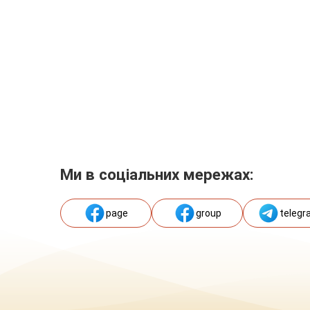
Ми в соціальних мережах:
page
group
telegr