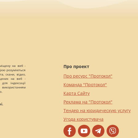
міщену на веб -
Про проект
цією розуміються
а, скани, відео,
Про ресурс "Протокол"
іщених на веб -
 для індексації
Команда "Протокол"
 використанням
о.
Карта Сайту
Реклама на "Протокол"
і.
Тендер на юридическую услугу
Угода користувача