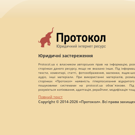
Юридичні застереження
Protocol.ua є власником авторських прав на інформацію, роз
сторінках даного ресурсу, якщо не вказано інше. Під інформа
тексти, коментарі, статті, фотозображення, малюнки, ящик-шот
аудіо, інші матеріали. При використанні матеріалів, розм
сторінках «Протокол» наявність гіперпосилання відкритого
пошуковими системами на protocol.ua обов`язкове. Під
розуміється копіювання, адаптація, рерайтинг, модифікація тощ
Повний текст
Copyright © 2014-2026 «Протокол». Всі права захищен