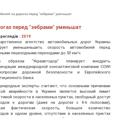
обилей на дорогах перед "зебрами" уменьшат
огах перед "зебрами" уменьшат
реглядів :
2019
дарственное агентство автомобильных дорог Украины
ирует уменьшеньшить скорость автомобилей перед
ными пешеходными переходами до 50 км/ч.
м образом "Украавтодор" планирует внедрить
мендации международной консалтинговой компании COWI
опросам дорожной безопасности и Европейского
тиционного банка.
ународные эксперты считают, что основными причинами
кой аварийности в Украине является высокий лимит
тимой скорости в населенных пунктах, свободный доступ
ходов к дорогам (даже на дорогах с 4-6 полосами),
кая фактическая скорость, большое количество
одов в одном уровне, отсутствие в населенных пунктах