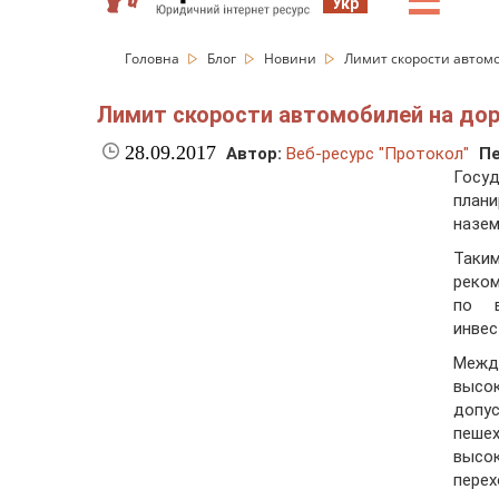
☰
Укр
Головна
Блог
Новини
Лимит скорости автом
Лимит скорости автомобилей на дор
28.09.2017
Автор:
Веб-ресурс "Протокол"
Пе
Госу
план
назем
Таки
реко
по в
инвес
Межд
высо
допус
пеше
высо
перех