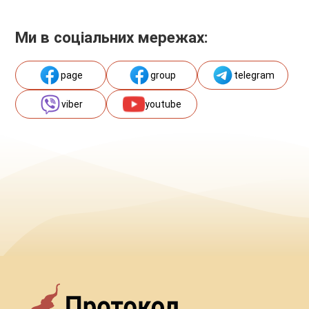
Ми в соціальних мережах:
page
group
telegram
viber
youtube