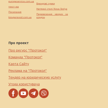
europeservice.com.ua
Брендові сумки
текст юа
Натяжні стелі Nova Stelya
Посилання
Перевезення хворих за
kievperevod.com.ua
кордон
Про проект
Про ресурс "Протокол"
Команда "Протокол"
Карта Сайту
Реклама на "Протокол"
Тендер на юридическую услугу
Угода користувача