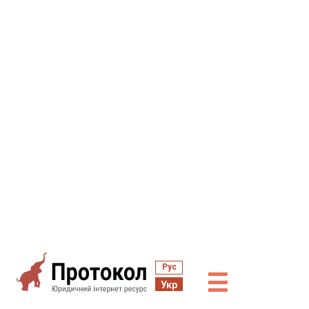
Рус
☰
Укр