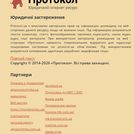
Юридичні застереження
Protocol.ua є власником авторських прав на інформацію, розміщену на веб -
сторінках даного ресурсу, якщо не вказано інше. Під інформацією розуміються
тексти, коментарі, статті, фотозображення, малюнки, ящик-шота, скани, відео,
аудіо, інші матеріали. При використанні матеріалів, розміщених на веб -
сторінках «Протокол» наявність гіперпосилання відкритого для індексації
пошуковими системами на protocol.ua обов`язкове. Під використанням
розуміється копіювання, адаптація, рерайтинг, модифікація тощо.
Повний текст
Copyright © 2014-2026 «Протокол». Всі права захищені.
Партнери
Сережки з діамантами
pereklad.ua
alliancetechnika.ua
Підготовка до НМТ / ЗНО
миралинкс
Винна шафа
Веб мастер
Перевезення хворих
https://motokosmos.ua/
hospice-life.com.ua/
Синтезатори
mk-translations.ua
perevod.agency
maltina.com.ua
agrotechnika.com.ua
Шафи купе