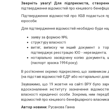
Зверніть увагу! Для підприємств, створен
підтвердження відомостей про кінцевого бенефіці
Підтвердження відомостей про КБВ подається пр
юрособи.
Для підтвердження відомостей необхідно буде на
заяву за формою №6;
структуру власності
витяг, виписку чи інший документ з тор
підтверджує реєстрацію ЮО - нерезидента;
нотаріально засвідчену копію документа,
(паспорт зразка 1994 року).
В роз'ясненні окремо підкреслено, що заявником 
(на підставі відомостей ЄДР або нотаріальної дові
Зауважимо, що 19 жовтня на сайті ВРУ було за
вдосконалення інституту зазначення відомосте
власності юридичної особи. Зокрема, ним перед
відомостей про кінцевого бенефіціарного власника.
Автор новини:
Русанова Ганна