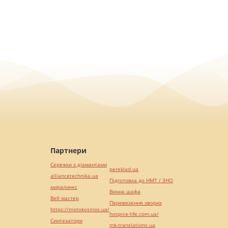
Партнери
Сережки з діамантами
pereklad.ua
alliancetechnika.ua
Підготовка до НМТ / ЗНО
миралинкс
Винна шафа
Веб мастер
Перевезення хворих
https://motokosmos.ua/
hospice-life.com.ua/
Синтезатори
mk-translations.ua