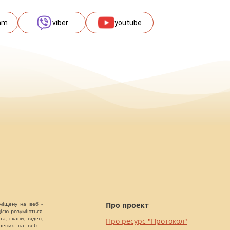
am
viber
youtube
міщену на веб -
Про проект
цією розуміються
а, скани, відео,
Про ресурс "Протокол"
іщених на веб -