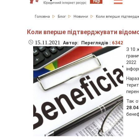
☰
Укр
Головна
Блог
Новини
Коли вперше підтверджу
Коли вперше підтверджувати відомост
15.11.2021
Автор:
Переглядів :
6342
З 10 
грани
2022
інфор
Нар
терит
перен
Так о
28.0
бенеф