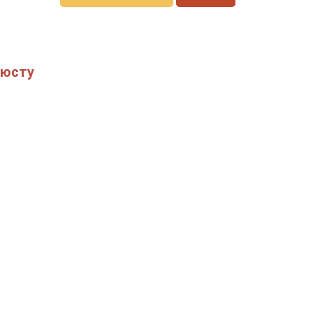
'юсту