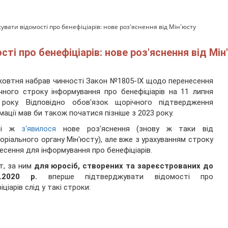
вати відомості про бенефіціарів: нове роз'яснення від Мін'юсту
і про бенефіціарів: нове роз'яснення від Мін
жовтня набрав чинності Закон №1805-ІХ щодо перенесення
чного строку інформування про бенефіціарів на 11 липня
 року. Відповідно обов'язок щорічного підтвердження
мації мав би також початися пізніше з 2023 року.
азі ж
з'явилося
нове роз'яснення (знову ж таки від
оріального органу Мін'юсту), але вже з урахуванням строку
есення для інформування про бенефіціарів.
т, за ним
для юросіб, створених та зареєстрованих до
4.2020 р.
вперше підтверджувати відомості про
іціарів слід у такі строки: