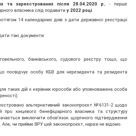
их та зареєстрованих після 28.04.2020 р
., - перше
арного власника слід подавати
у 2022 році
.
отягом 14 календарних днів з дати державної реєстрації
дати такі документи:
говельного, банківського, судового реєстру тощо, що
 що посвідчує особу КБВ для нерезидента та резидента
для таких дій є керівник юрособи або уповноважена особа
реності).
реєстровано альтернативний законопроєкт №6131-2 щодо
й про кінцевого бенефіціарного власника та структуру
бачається виключити обов’язок щорічного підтвердження
 Але, чи прийме ВРУ цей законопроєкт, наразі не відомо.