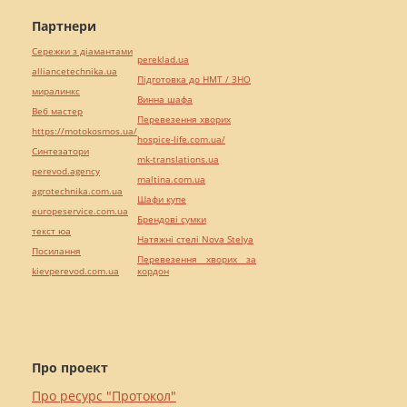
Партнери
Сережки з діамантами
pereklad.ua
alliancetechnika.ua
Підготовка до НМТ / ЗНО
миралинкс
Винна шафа
Веб мастер
Перевезення хворих
https://motokosmos.ua/
hospice-life.com.ua/
Синтезатори
mk-translations.ua
perevod.agency
maltina.com.ua
agrotechnika.com.ua
Шафи купе
europeservice.com.ua
Брендові сумки
текст юа
Натяжні стелі Nova Stelya
Посилання
Перевезення хворих за
kievperevod.com.ua
кордон
Про проект
Про ресурс "Протокол"