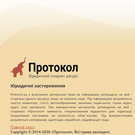
Юридичні застереження
Protocol.ua є власником авторських прав на інформацію, розміщену на веб -
сторінках даного ресурсу, якщо не вказано інше. Під інформацією розуміються
тексти, коментарі, статті, фотозображення, малюнки, ящик-шота, скани, відео,
аудіо, інші матеріали. При використанні матеріалів, розміщених на веб -
сторінках «Протокол» наявність гіперпосилання відкритого для індексації
пошуковими системами на protocol.ua обов`язкове. Під використанням
розуміється копіювання, адаптація, рерайтинг, модифікація тощо.
Повний текст
Copyright © 2014-2026 «Протокол». Всі права захищені.