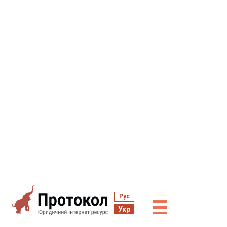
Рус
☰
Укр