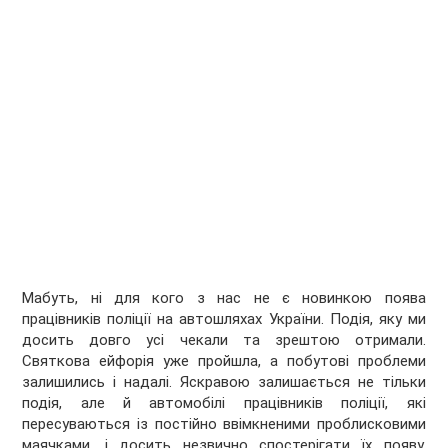
Мабуть, ні для кого з нас не є новинкою поява
працівників поліції на автошляхах України. Подія, яку ми
досить довго усі чекали та зрештою отримали.
Святкова ейфорія уже пройшла, а побутові проблеми
залишились і надалі. Яскравою залишається не тільки
подія, але й автомобілі працівників поліції, які
пересуваються із постійно ввімкненими проблисковими
маячками, і досить незвично спостерігати їх появу,