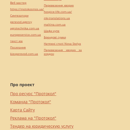
Веб мастер
Перевезення хворих
https://motokosmos.ua/
hospice-life.com.ua/
Синтезатори
mk-translations.ua
perevod.agency
maltina.com.ua
agrotechnika.com.ua
Шафи купе
europeservice.com.ua
Брендові сумки
текст юа
Натяжні стелі Nova Stelya
Посилання
Перевезення хворих за
kievperevod.com.ua
кордон
Про проект
Про ресурс "Протокол"
Команда "Протокол"
Карта Сайту
Реклама на "Протокол"
Тендер на юридическую услугу