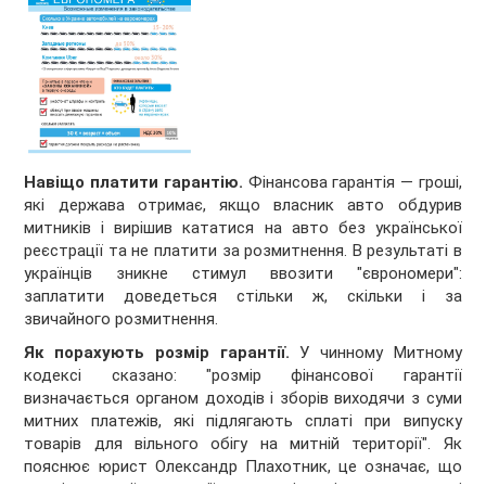
Навіщо платити гарантію.
Фінансова гарантія — гроші,
які держава отримає, якщо власник авто обдурив
митників і вирішив кататися на авто без української
реєстрації та не платити за розмитнення. В результаті в
українців зникне стимул ввозити "єврономери":
заплатити доведеться стільки ж, скільки і за
звичайного розмитнення.
Як порахують розмір гарантії.
У чинному Митному
кодексі сказано: "розмір фінансової гарантії
визначається органом доходів і зборів виходячи з суми
митних платежів, які підлягають сплаті при випуску
товарів для вільного обігу на митній території". Як
пояснює юрист Олександр Плахотник, це означає, що