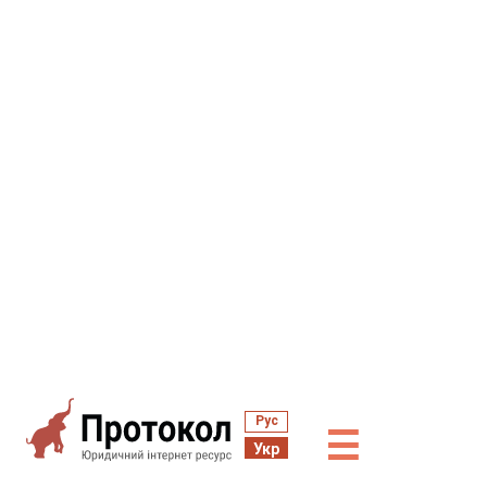
Рус
☰
Укр