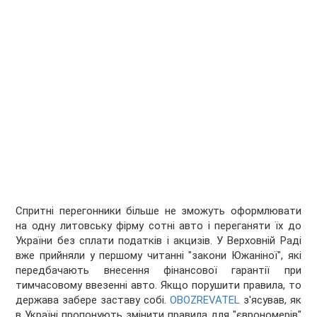
Спритні перегонники більше не зможуть оформлювати
на одну литовську фірму сотні авто і переганяти їх до
України без сплати податків і акцизів. У Верховній Раді
вже прийняли у першому читанні "закони Южаніної", які
передбачають внесення фінансової гарантії при
тимчасовому ввезенні авто. Якщо порушити правила, то
держава забере заставу собі.
OBOZREVATEL
з'ясував, як
в Україні пропонують змінити правила для "єврономерів"