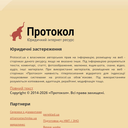
Юридичні застереження
Protocol.ua є власником авторських прав на інформацію, розміщену на веб -
сторінках даного ресурсу, якщо не вказано інше. Під інформацією розуміються
тексти, коментарі, статті, фотозображення, малюнки, ящик-шота, скани, відео,
аудіо, інші матеріали. При використанні матеріалів, розміщених на веб -
сторінках «Протокол» наявність гіперпосилання відкритого для індексації
пошуковими системами на protocol.ua обов`язкове. Під використанням
розуміється копіювання, адаптація, рерайтинг, модифікація тощо.
Повний текст
Copyright © 2014-2026 «Протокол». Всі права захищені.
Партнери
Сережки з діамантами
pereklad.ua
alliancetechnika.ua
Підготовка до НМТ / ЗНО
миралинкс
Винна шафа