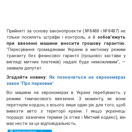
Прийняті за основу законопроекти (№8488 і №8487) не
тільки посилять штрафи і контроль, а й
зобов'яжуть
при ввезенні машини вносити грошову гарантію.
"Пересування громадянами України в митному режимі
транзиту без фінансової гарантії (грошової застави у
вигляді митних платежів) надалі буде неможливим", —
заявила депутат.
Згадайте новину:
Як позначиться на єврономерах
закон "Про парковки"
Всі машини на єврономерах в Україні перебувають у
режимі тимчасового ввезення. З моменту, як вони
перетнули кордон, є всього лише один рік для того, щоб
вивезти авто з території країни. І якщо українець
порушує зазначені терміни (а отже і Митний кодекс), він
має нести за це відповідальність.