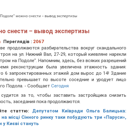
 Подоле" можно снести – вывод экспертизы
но снести – вывод экспертизы
а
Переглядів :
2067
еве продолжаются разбирательства вокруг скандального
троя на ул. Нижний Вал, 27-29, который киевляне нарекли
тром на Подоле". Напомним, здесь, без всяких разрешений
ремя реконструкции была увеличена этажность здания:
о 6 запроектированных этажей дом вырос до 14! Здание
ительно превышает по высоте соседние и уродует лицо
го Подола. - Сообщает
Сегодня
 судится за то, чтобы заставить застройщика снизить
ость, заседания пока продолжаются.
йте статтю:
Депутатом Київради Ольга Балицька:
 на місці Сінного ринку таки побудують три «Паруси»,
 у Києві стануть