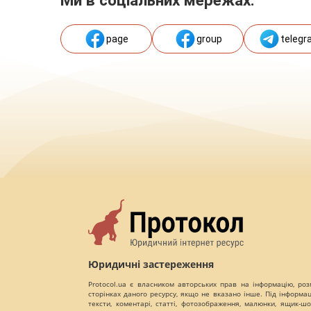
Ми в соціальних мережах:
page
group
telegr
Юридичні застереження
Protocol.ua є власником авторських прав на інформацію, роз
сторінках даного ресурсу, якщо не вказано інше. Під інформа
тексти, коментарі, статті, фотозображення, малюнки, ящик-шот