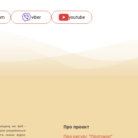
am
viber
youtube
міщену на веб -
Про проект
цією розуміються
а, скани, відео,
Про ресурс "Протокол"