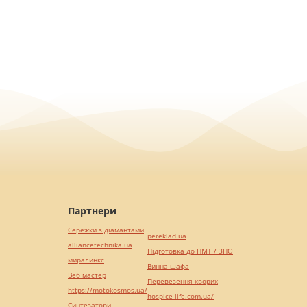
Партнери
Сережки з діамантами
pereklad.ua
alliancetechnika.ua
Підготовка до НМТ / ЗНО
миралинкс
Винна шафа
Веб мастер
Перевезення хворих
https://motokosmos.ua/
hospice-life.com.ua/
Синтезатори