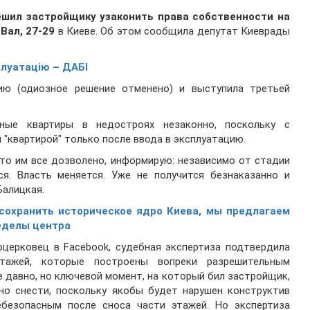
ешил застройщику узаконить права собственности на
Вал, 27-29
в Киеве. Об этом сообщила депутат Киеврады
плуатацію – ДАБІ
ию (одиозное решение отменено) и выступила третьей
ьные квартиры в недостроях незаконно, поскольку с
"квартирой" только после ввода в эксплуатацию.
что им все дозволено, информирую: независимо от стадии
ся. Власть меняется. Уже не получится безнаказанно и
Балицкая.
сохранить историческое ядро Киева, мы предлагаем
еделы центра
церковец в Facebook, судебная экспертиза подтвердила
тажей, которые построены вопреки разрешительным
 давно, но ключевой момент, на который бил застройщик,
но снести, поскольку якобы будет нарушен конструктив
ебезопасным после сноса части этажей. Но экспертиза