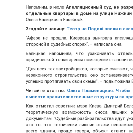
Напомним, в июле
Апелляционный суд не разр
отдельные квартиры в доме на улице Нижний 
Ольга Балицкая в Facebook.
Згадайте новину:
Театр на Подолі ввели в екс
"Афера не прошла. Киеврада выиграла апелляц
стороной в судебных спорах", – написала она.
Балицкая напомнила, что узаконивать отдел
юридической точки зрения помещение становится 
"Для всех тех застройщиков, которые считают, 
незаконного строительства, оно останавливает
успешно протягивать свои схемы", – подытожила 
Читайте статтю:
Ольга Пламеницкая: Чтобы 
вывести правительственные структуры за пр
Как отметил советник мэра Киева Дмитрий Бело
теоретическую возможность сноса лишних э
документам. "Судебные разбирательства идут уже
это то, что технически лишние этажи невозмож
всего здания, проще говоря, объект станет н