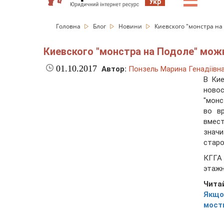
☰
Укр
Головна
Блог
Новини
Киевского "монстра на
Киевского "монстра на Подоле" мож
01.10.2017
Автор:
Понзель Марина Генадіївн
В Ки
новос
"монс
во в
вмест
знач
старо
КГГА
этажн
Чита
Якщо
мости