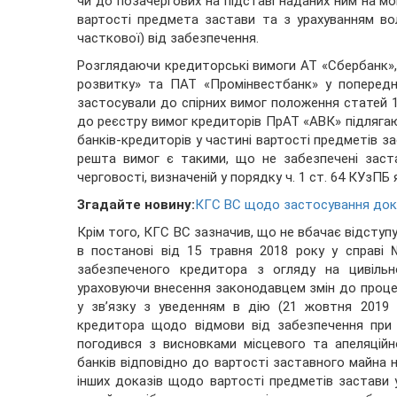
чи до позачергових на підставі наданих ним на 
вартості предмета застави та з урахуванням в
часткової) від забезпечення.
Розглядаючи кредиторські вимоги АТ «Сбербанк»,
розвитку» та ПАТ «Промінвестбанк» у попереднь
застосували до спірних вимог положення статей 1
до реєстру вимог кредиторів ПрАТ «АВК» підляга
банків-кредиторів у частині вартості предметів за
решта вимог є такими, що не забезпечені зас
черговості, визначеній у порядку ч. 1 ст. 64 КУзПБ 
Згадайте новину:
КГС ВС щодо застосування докт
Крім того, КГС ВС зазначив, що не вбачає відступу
в постанові від 15 травня 2018 року у справі
забезпеченого кредитора з огляду на цивільно
ураховуючи внесення законодавцем змін до проце
у зв’язку з уведенням в дію (21 жовтня 2019
кредитора щодо відмови від забезпечення при 
погодився з висновками місцевого та апеляцій
банків відповідно до вартості заставного майна н
інших доказів щодо вартості предметів застави