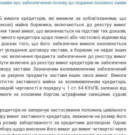
заяви про забезпечення позову до подання позовної заяви
 вимоги кредиторів, які виникли за зобов’язаннями, що
отекою) майна боржника, включаються до реєстру вимог
ня таких вимог, що визначається на підставі тих доказів,
ставного кредитора щодо повної або часткової відмови від
 докази того, що його забезпечені вимоги охоплюються
т укладення договору застави, а боржник не надає інших
а час включення предмета забезпечення до реєстру вимог
ути включені до реєстру вимог кредиторів як забезпечені
говору застави. Зазначеним волевиявленням забезпечений
за рахунок предмета застави інших своїх вимог. Вимоги
ртістю заставного майна за волевиявленням кредитора,
ідній черговості в порядку ч. 1 ст. 64 КУзПБ залежно від
имоги за основним боргом, штрафними санкціями, судові
редитора не заперечує застосування положень цивільного
ру вимог заставного кредитора, зважаючи на розмір його
а розмір заборгованості за кредитним договором. Однак
ибору щодо внесення його вимог до вимог четвертої черги