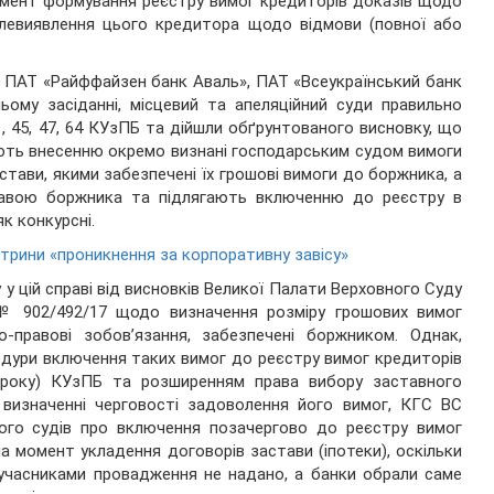
момент формування реєстру вимог кредиторів доказів щодо
олевиявлення цього кредитора щодо відмови (повної або
 ПАТ «Райффайзен банк Аваль», ПАТ «Всеукраїнський банк
ому засіданні, місцевий та апеляційний суди правильно
, 45, 47, 64 КУзПБ та дійшли обґрунтованого висновку, що
ють внесенню окремо визнані господарським судом вимоги
стави, якими забезпечені їх грошові вимоги до боржника, а
тавою боржника та підлягають включенню до реєстру в
як конкурсні.
рини «проникнення за корпоративну завісу»
 у цій справі від висновків Великої Палати Верховного Суду
 № 902/492/17 щодо визначення розміру грошових вимог
-правові зобов’язання, забезпечені боржником. Однак,
дури включення таких вимог до реєстру вимог кредиторів
 року) КУзПБ та розширенням права вибору заставного
визначенні черговості задоволення його вимог, КГС ВС
ного судів про включення позачергово до реєстру вимог
а момент укладення договорів застави (іпотеки), оскільки
 учасниками провадження не надано, а банки обрали саме