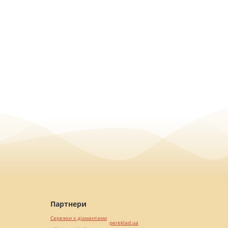
Партнери
Сережки з діамантами
pereklad.ua