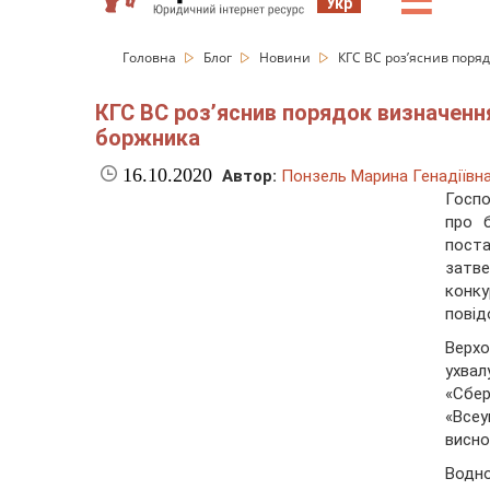
☰
Укр
Головна
Блог
Новини
КГС ВС роз’яснив поря
КГС ВС роз’яснив порядок визначенн
боржника
16.10.2020
Автор:
Понзель Марина Генадіївн
Госпо
про 
пост
затве
конк
пові
Верх
ухвал
«Сб
«Всеу
висно
Водно