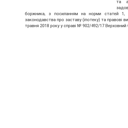
та а
задо
боржника, з посиланням на норми статей 1, 
законодавства про заставу (іпотеку) та правові в
травня 2018 року у справі № 902/492/17 Верховний