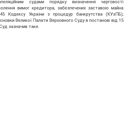
пеляційним судами порядку визначення черговості
волення вимог кредитора, забезпечених заставою майна
45 Кодексу України з процедур банкрутства (КУзПБ),
исновки Великої Палати Верховного Суду в постанові від 15
 Суд зазначив таке.