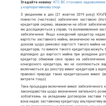
Згадайте новину:
КГС ВС стосовно задоволення 
у корпоративному спорі
З уведенням в дію (21 жовтня 2019 року) КУзПБ
повністю (частково) забезпечені заставою (іп
кредиторів окремо, зважаючи на обсяг забезпечен
які досліджуються у справі, та волевиявлення за
забезпечення. Якщо конкурсний кредитор надає
вартістю заставного майна, визначеною на момен
доказів щодо ринкової вартості такого майна н
кредиторів, то вимоги такого кредитора можуть б
відповідно до вартості майна при укладенні до
кредитор обмежив своє право на забезпечення 
конкурсного кредитора, які не охоплюються ва
включаються до реєстру вимог кредиторів у відпов
правової природи таких кредиторських вимог (в
витрати тощо).
Така процедура включення вимог забезпеченого к
законодавства щодо визначення загального розмі
зобов’язань за укладеним договором застави т
вона надає заставному кредитору альтернативу в