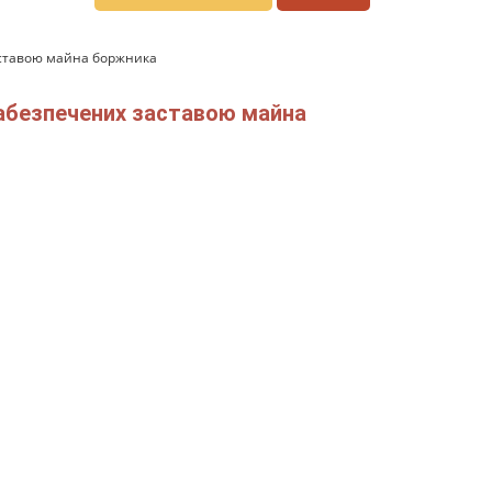
аставою майна боржника
забезпечених заставою майна