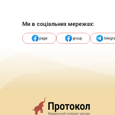
Ми в соціальних мережах:
page
group
telegr