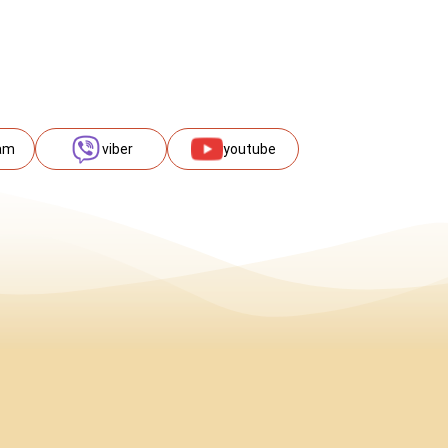
am
viber
youtube