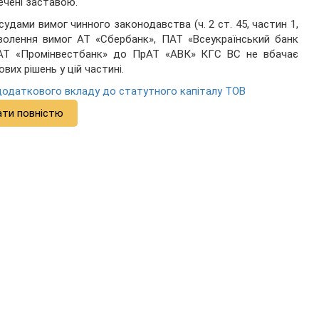
ечені заставою.
удами вимог чинного законодавства (ч. 2 ст. 45, частин 1,
оволення вимог АТ «Сбербанк», ПАТ «Всеукраїнський банк
АТ «Промінвестбанк» до ПрАТ «АВК» КГС ВС не вбачає
вих рішень у цій частині.
одаткового вкладу до статутного капіталу ТОВ
ати повністю