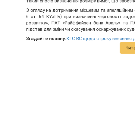
такий спосіб визначення розміру вимог, що забезп
З огляду на дотримання місцевим та апеляційним с
6 ст. 64 КУзПБ) при визначенні черговості зад
розвитку», ПАТ «Райффайзен банк Аваль» та П
підстав для зміни чи скасування оскаржуваних судо
Згадайте новину:
КГС ВС щодо строку внесення д
Чит