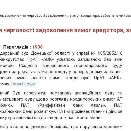
док визначення черговості задоволення вимог кредитора, забезпечених з
я черговості задоволення вимог кредитора, 
а
Переглядів :
1938
дарський суд Донецької області у справі № 905/2852/16
банкрутство ПрАТ «АВК» ухвалою, залишеною без змін
ановою Східного апеляційного господарського суду,
рдив за результатами розгляду у попередньому засіданні
урсних вимог реєстр вимог кредиторів ПрАТ «АВК»,
домляє
court.gov.ua
овний Суд переглянув постанову апеляційного суду та
у місцевого суду щодо розгляду кредиторських вимог АТ
ербанк», ПАТ «Райффайзен банк Аваль», ПАТ
країнський банк розвитку», ПАТ «Промінвестбанк» і дійшов
вку про наявність підстав для їх часткової зміни.
час стосовно доводів боржника про порушення місцевим