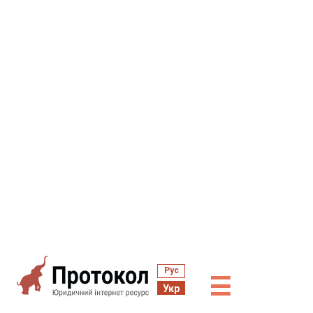
Рус
☰
Укр