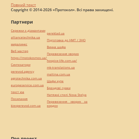
Повний текст
Copyright © 2014-2026 «Протокол». Всі права захищені.
Партнери
Сережки з діамантами
pereklad.ua
alliancetechnika.ua
Підготовка до НМТ / ЗНО
миралинкс
Винна шафа
Веб мастер
Перевезення хворих
https://motokosmos.ua/
hospice-life.com.ua/
Синтезатори
mk-translations.ua
perevod.agency
maltina.com.ua
agrotechnika.com.ua
Шафи купе
europeservice.com.ua
Брендові сумки
текст юа
Натяжні стелі Nova Stelya
Посилання
Перевезення хворих за
kievperevod.com.ua
кордон
Про проект