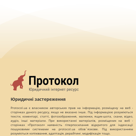
Юридичні застереження
Protocol.ua є власником авторських прав на інформацію, розміщену на веб -
сторінках даного ресурсу, якщо не вказано інше. Під інформацією розуміються
тексти, коментарі, статті, фотозображення, малюнки, ящик-шота, скани, відео,
аудіо, інші матеріали. При використанні матеріалів, розміщених на веб -
сторінках «Протокол» наявність гіперпосилання відкритого для індексації
пошуковими системами на protocol.ua обов`язкове. Під використанням
розуміється копіювання, адаптація, рерайтинг, модифікація тощо.