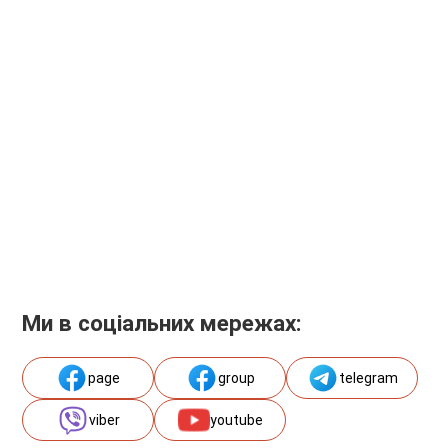
Ми в соціальних мережах:
page
group
telegram
viber
youtube