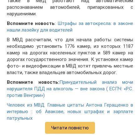
Также в МВД работают над автоматическим
распознаванием автомобилей, припаркованных с
нарушениями.
Вспомните новость
:
Штрафы за автокресла: в законе
нашли лазейку для водителей
В МВД рассчитали, что для начала работы системы
необходимо установить 1776 камер, из которых 1187
камер на дорогах населенных пунктов и 589 камер на
дорогах государственного значения. К установке камер
фото- и видеофиксации в МВД хотят привлечь местные
власти, также владельцев автомобильных дорог.
Вспомните новость:
Принудительный анализ мочи
нарушителя ПДД на алкоголь — вне закона ( ЕСПЧ: «Р.С.
против Венгрии»)
Человек из МВД. Главные цитаты Антона Геращенко в
интервью : об Авакове, новых штрафах и зарплате
патрульных
Читати повністю