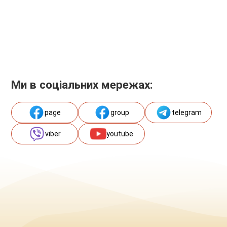
Ми в соціальних мережах:
page
group
telegram
viber
youtube