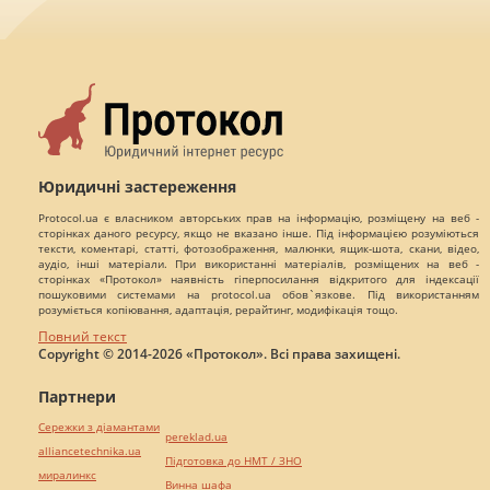
Юридичні застереження
Protocol.ua є власником авторських прав на інформацію, розміщену на веб -
сторінках даного ресурсу, якщо не вказано інше. Під інформацією розуміються
тексти, коментарі, статті, фотозображення, малюнки, ящик-шота, скани, відео,
аудіо, інші матеріали. При використанні матеріалів, розміщених на веб -
сторінках «Протокол» наявність гіперпосилання відкритого для індексації
пошуковими системами на protocol.ua обов`язкове. Під використанням
розуміється копіювання, адаптація, рерайтинг, модифікація тощо.
Повний текст
Copyright © 2014-2026 «Протокол». Всі права захищені.
Партнери
Сережки з діамантами
pereklad.ua
alliancetechnika.ua
Підготовка до НМТ / ЗНО
миралинкс
Винна шафа