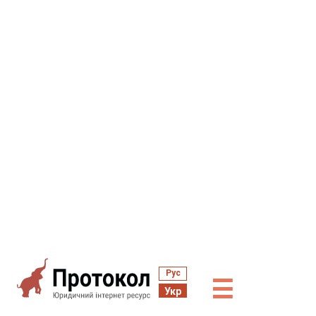
Рус
☰
Укр