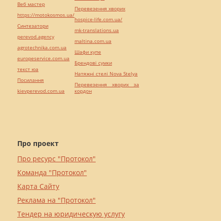
Веб мастер
Перевезення хворих
https://motokosmos.ua/
hospice-life.com.ua/
Синтезатори
mk-translations.ua
perevod.agency
maltina.com.ua
agrotechnika.com.ua
Шафи купе
europeservice.com.ua
Брендові сумки
текст юа
Натяжні стелі Nova Stelya
Посилання
Перевезення хворих за
kievperevod.com.ua
кордон
Про проект
Про ресурс "Протокол"
Команда "Протокол"
Карта Сайту
Реклама на "Протокол"
Тендер на юридическую услугу