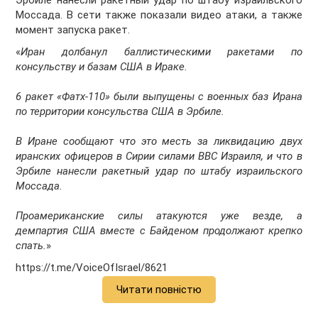
Эрбиле нанесли ракетный удар по штабу израильского
Моссада. В сети также показали видео атаки, а также
момент запуска ракет.
«
Иран долбанул баллистическими ракетами по
консульству и базам США в Ираке.
6 ракет «Фатх-110» были выпущены с военных баз Ирана
по территории консульства США в Эрбиле.
В Иране сообщают что это месть за ликвидацию двух
иранских офицеров в Сирии силами ВВС Израиля, и что в
Эрбиле нанесли ракетный удар по штабу израильского
Моссада.
Проамериканские силы атакуются уже везде, а
демпартия США вместе с Байденом продолжают крепко
спать.
»
https://t.me/VoiceOfIsrael/8621
Читати повністю