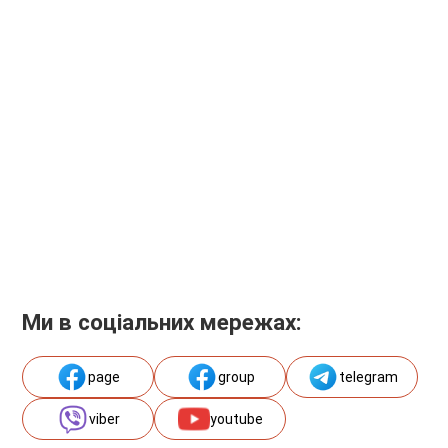
Ми в соціальних мережах:
page
group
telegram
viber
youtube