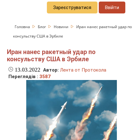
Зареєструватися
Ввійти
Головна
Блог
Новини
Иран нанес ракетный удар по
консульству США в Эрбиле
Иран нанес ракетный удар по
консульству США в Эрбиле
13.03.2022
Автор:
Лента от Протокола
Переглядів :
3587