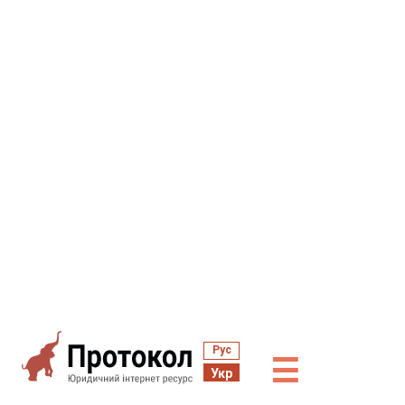
Рус
☰
Укр