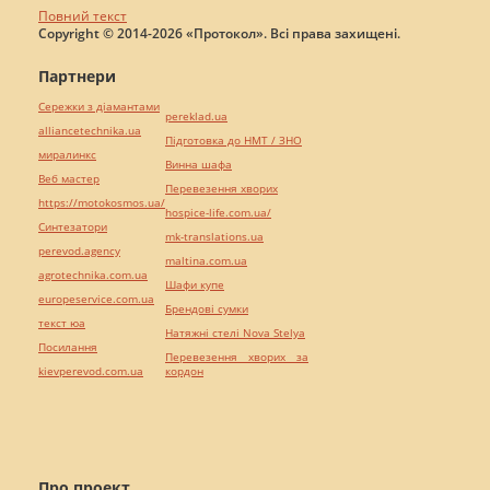
Повний текст
Copyright © 2014-2026 «Протокол». Всі права захищені.
Партнери
Сережки з діамантами
pereklad.ua
alliancetechnika.ua
Підготовка до НМТ / ЗНО
миралинкс
Винна шафа
Веб мастер
Перевезення хворих
https://motokosmos.ua/
hospice-life.com.ua/
Синтезатори
mk-translations.ua
perevod.agency
maltina.com.ua
agrotechnika.com.ua
Шафи купе
europeservice.com.ua
Брендові сумки
текст юа
Натяжні стелі Nova Stelya
Посилання
Перевезення хворих за
kievperevod.com.ua
кордон
Про проект