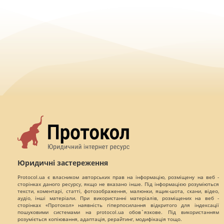
Юридичні застереження
Protocol.ua є власником авторських прав на інформацію, розміщену на веб -
сторінках даного ресурсу, якщо не вказано інше. Під інформацією розуміються
тексти, коментарі, статті, фотозображення, малюнки, ящик-шота, скани, відео,
аудіо, інші матеріали. При використанні матеріалів, розміщених на веб -
сторінках «Протокол» наявність гіперпосилання відкритого для індексації
пошуковими системами на protocol.ua обов`язкове. Під використанням
розуміється копіювання, адаптація, рерайтинг, модифікація тощо.