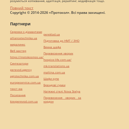
розуміється копіювання, адаптація, рерайтинг, модифікація тощо.
Повний текст
Copyright © 2014-2026 «Протокол». Всі права захищені.
Партнери
Сережки з діамантами
pereklad.ua
alliancetechnika.ua
Підготовка до НМТ / ЗНО
миралинкс
Винна шафа
Веб мастер
Перевезення хворих
https://motokosmos.ua/
hospice-life.com.ua/
Синтезатори
mk-translations.ua
perevod.agency
maltina.com.ua
agrotechnika.com.ua
Шафи купе
europeservice.com.ua
Брендові сумки
текст юа
Натяжні стелі Nova Stelya
Посилання
Перевезення хворих за
kievperevod.com.ua
кордон