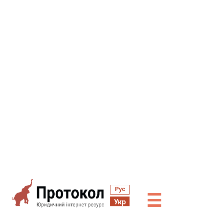
Рус
☰
Укр