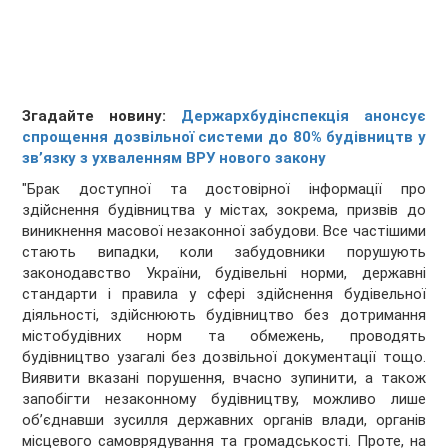
Згадайте новину:
Держархбудінспекція анонсує
спрощення дозвільної системи до 80% будівництв у
зв’язку з ухваленням ВРУ нового закону
"Брак доступної та достовірної інформації про
здійснення будівництва у містах, зокрема, призвів до
виникнення масової незаконної забудови. Все частішими
стають випадки, коли забудовники порушують
законодавство України, будівельні норми, державні
стандарти і правила у сфері здійснення будівельної
діяльності, здійснюють будівництво без дотримання
містобудівних норм та обмежень, проводять
будівництво узагалі без дозвільної документації тощо.
Виявити вказані порушення, вчасно зупинити, а також
запобігти незаконному будівництву, можливо лише
об’єднавши зусилля державних органів влади, органів
місцевого самоврядування та громадськості. Проте, на