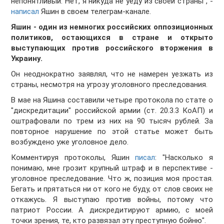
непонятливый. Нет, я никуда не уеду из своей страны", -
написал
Яшин в своем телеграм-канале.
Яшин - один из немногих российских оппозиционных
политиков, остающихся в стране и открыто
выступающих против российского вторжения в
Украину.
Он неоднократно заявлял, что не намерен уезжать из
страны, несмотря на угрозу уголовного преследования.
В мае на Яшина составили четыре протокола по стате о
"дискредитации" российской армии (ст. 20.3.3 КоАП) и
оштрафовали по трем из них на 90 тысяч рублей. За
повторное нарушение по этой статье может быть
возбуждено уже уголовное дело.
Комментируя протоколы, Яшин
писал
: "Насколько я
понимаю, мне грозит крупный штраф и в перспективе -
уголовное преследование. Что ж, позиция моя простая.
Бегать и прятаться ни от кого не буду, от слов своих не
откажусь. Я выступаю против войны, потому что
патриот России. А дискредитируют армию, с моей
точки зрения, те, кто развязал эту преступную бойню".