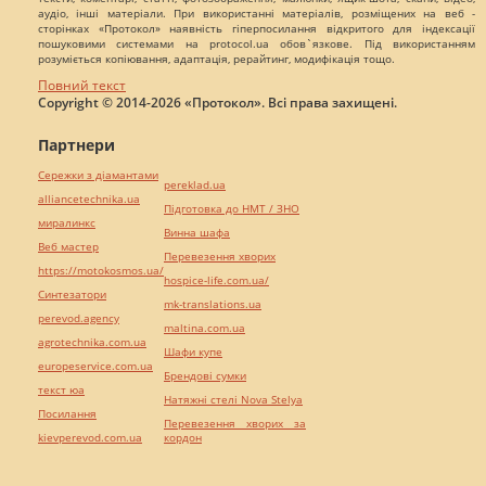
аудіо, інші матеріали. При використанні матеріалів, розміщених на веб -
сторінках «Протокол» наявність гіперпосилання відкритого для індексації
пошуковими системами на protocol.ua обов`язкове. Під використанням
розуміється копіювання, адаптація, рерайтинг, модифікація тощо.
Повний текст
Copyright © 2014-2026 «Протокол». Всі права захищені.
Партнери
Сережки з діамантами
pereklad.ua
alliancetechnika.ua
Підготовка до НМТ / ЗНО
миралинкс
Винна шафа
Веб мастер
Перевезення хворих
https://motokosmos.ua/
hospice-life.com.ua/
Синтезатори
mk-translations.ua
perevod.agency
maltina.com.ua
agrotechnika.com.ua
Шафи купе
europeservice.com.ua
Брендові сумки
текст юа
Натяжні стелі Nova Stelya
Посилання
Перевезення хворих за
kievperevod.com.ua
кордон