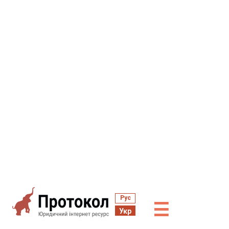
Рус
☰
Укр