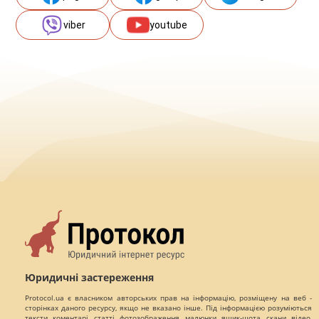
viber
youtube
Юридичні застереження
Protocol.ua є власником авторських прав на інформацію, розміщену на веб -
сторінках даного ресурсу, якщо не вказано інше. Під інформацією розуміються
тексти, коментарі, статті, фотозображення, малюнки, ящик-шота, скани, відео,