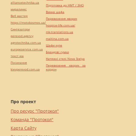
alliancetechnika.ua
Підготовка до НМТ / ЗНО
миралинкс
Винна шафа
Веб мастер
Перевезення хворих
https://motokosmos.ua/
hospice-life.com.ua/
Синтезатори
mk-translations.ua
perevod.agency
maltina.com.ua
agrotechnika.com.ua
Шафи купе
europeservice.com.ua
Брендові сумки
текст юа
Натяжні стелі Nova Stelya
Посилання
Перевезення хворих за
kievperevod.com.ua
кордон
Про проект
Про ресурс "Протокол"
Команда "Протокол"
Карта Сайту