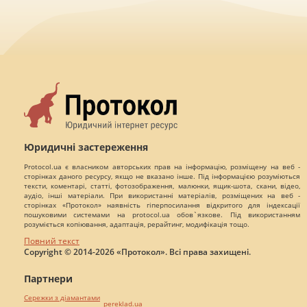
Юридичні застереження
Protocol.ua є власником авторських прав на інформацію, розміщену на веб -
сторінках даного ресурсу, якщо не вказано інше. Під інформацією розуміються
тексти, коментарі, статті, фотозображення, малюнки, ящик-шота, скани, відео,
аудіо, інші матеріали. При використанні матеріалів, розміщених на веб -
сторінках «Протокол» наявність гіперпосилання відкритого для індексації
пошуковими системами на protocol.ua обов`язкове. Під використанням
розуміється копіювання, адаптація, рерайтинг, модифікація тощо.
Повний текст
Copyright © 2014-2026 «Протокол». Всі права захищені.
Партнери
Сережки з діамантами
pereklad.ua