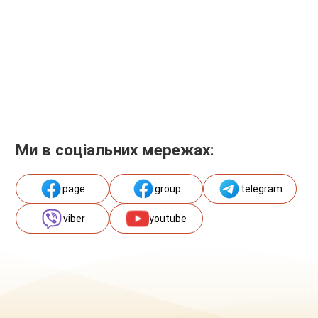
Ми в соціальних мережах:
page
group
telegram
viber
youtube