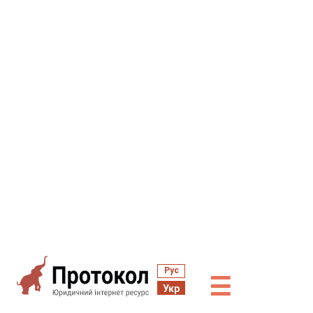
Рус
☰
Укр