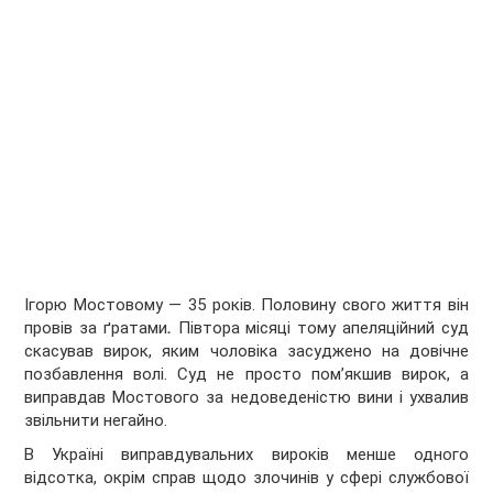
Ігорю Мостовому — 35 років. Половину свого життя він
провів за ґратами
.
Півтора місяці тому апеляційний суд
скасував вирок, яким чоловіка засуджено на довічне
позбавлення волі. Суд не просто пом’якшив вирок, а
виправдав Мостового за недоведеністю вини і ухвалив
звільнити негайно.
В Україні виправдувальних вироків менше одного
відсотка, окрім справ щодо злочинів у сфері службової