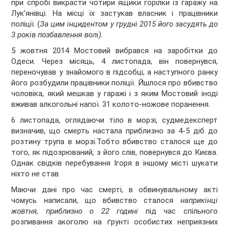
при спробі викрасти чотири ящики горілки із гаражу на
Лук’янівці. На місці їх застукав власник і працівники
поліції. (
За цим інцидентом у грудні 2015 його засудять до
3 років позбавлення волі).
5 жовтня 2014 Мостовий вибрався на заробітки до
Одеси. Через місяць, 4 листопада, він повернувся,
переночував у знайомого в підсобці, а наступного ранку
його розбудили працівники поліції. Йшлося про вбивство
чоловіка, який мешкав у гаражі і з яким Мостовий іноді
вживав алкогольні напої. 31 колото-ножове поранення.
6 листопада, оглядаючи тіло в морзі, судмедексперт
визначив, що смерть настала приблизно за 4-5 діб до
розтину трупа в морзі.Тобто вбивство сталося ще до
того, як підозрюваний, з його слів, повернувся до Києва.
Однак свідків перебування Ігоря в іншому місті шукати
ніхто не став.
Маючи дані про час смерті, в обвинувальному акті
чомусь написали, що вбивство сталося
наприкінці
жовтня, приблизно о 22 годині
під час спільного
розпивання акоголю на ґрунті особистих неприязних