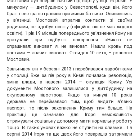
Мостовий був вперше взятий під варту у віці 16 років. У
минулому — дитбудинок у Севастополі, куди він, його
брат і сестра потрапили при живих батьках. Опинившись
у в’язниці, Мостовий втратив контакти зі своїми
родичами, не здобув освіту (офіційно він не має жодної
освіти). 1 рік і 9 місяців попереднього ув’язнення йому не
врахували при відбутті покаранння. «Никто не
спрашивал: виноват я, не виноват. Нашли кровь под
ногтями — значит виноват. Отсидел 10 лет», – розповів
Мостовий.
Звільнився він у березні 2013 і перебивався заробітками
у столиці. Вже за пів року в Києві почалась революція,
зміна влади, а навесні 2014 — окупація Криму. Усі
документи Мостового залишилися у дитбудинку на
окупованому півострові. Якщо за минулі 10 років
держава не переймалася тим, щоб видати в’язню
паспорт, то після захоплення Криму тим більше. На
практиці це означало для Ігоря неможливість
отримувати соціальну допомогу, мати нормальну роботу
тощо. В таких умовах важко не ступити на слизьке… І в
серпні 2014 Ігоря та ще двох його товаришів затримали