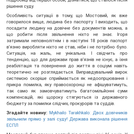
подробиці від першої особи, дізнатися, що сталося після
рішення суду.
Особливість ситуації в тому, що Мостовий, як вже
говорилося вище, людина без паспорту. І виходить, що
посадити людину на довічне без документів можна, а
що робити після звільнення ніхто не знає. Ігоря
затримали неповнолітнім і в наступні 18 років паспорт
в’язню виробляти ніхто не став, ніби і не потрібно було.
Ситуація, на жаль, не унікальна. І свідчить про
тенденцію, що для держави прав в’язнів не існує, а їхня
реабілітація та повернення до життя в соціумі навіть
теоретично не розглядається. Виправдувальний вирок
системою скоріше сприймається як недоопрцювання і
прикра помилка, яку правоохоронці не афішуватимуть,
так само як замовчуватимуть багатомільйонні суми
компенсацій, які щороку стягуються із державного
бюджету за помилки слідчих, прокурорів та суддів.
Згадайте новину:
Mykhailo Tarakhkalo: Двох довічників
звільнили прямо у залі суду! Держава виконала рішення
ЕСПЛ