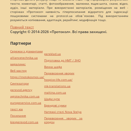
тексти, коментарі, статті, фотозображення, малюнки, ящик-шота, скани, відео,
аудіо, інші матеріали. При використанні матеріалів, розміщених на веб -
сторінках «Протокол» наявність гіперпосилання відкритого для індексації
пошуковими системами на protocol.ua обов`язкове. Під використанням
розуміється копіювання, адаптація, рерайтинг, модифікація тощо.
Повний текст
Copyright © 2014-2026 «Протокол». Всі права захищені.
Партнери
Сережки з діамантами
pereklad.ua
alliancetechnika.ua
Підготовка до НМТ / ЗНО
миралинкс
Винна шафа
Веб мастер
Перевезення хворих
https://motokosmos.ua/
hospice-life.com.ua/
Синтезатори
mk-translations.ua
perevod.agency
maltina.com.ua
agrotechnika.com.ua
Шафи купе
europeservice.com.ua
Брендові сумки
текст юа
Натяжні стелі Nova Stelya
Посилання
Перевезення хворих за
kievperevod.com.ua
кордон