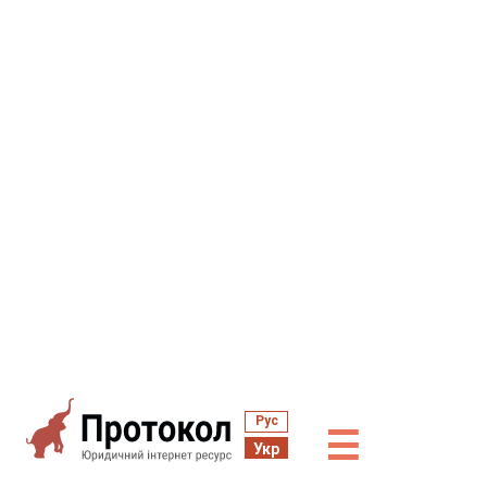
Рус
☰
Укр