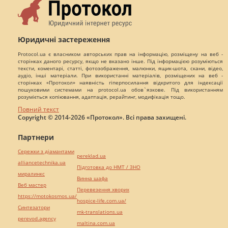
Юридичні застереження
Protocol.ua є власником авторських прав на інформацію, розміщену на веб -
сторінках даного ресурсу, якщо не вказано інше. Під інформацією розуміються
тексти, коментарі, статті, фотозображення, малюнки, ящик-шота, скани, відео,
аудіо, інші матеріали. При використанні матеріалів, розміщених на веб -
сторінках «Протокол» наявність гіперпосилання відкритого для індексації
пошуковими системами на protocol.ua обов`язкове. Під використанням
розуміється копіювання, адаптація, рерайтинг, модифікація тощо.
Повний текст
Copyright © 2014-2026 «Протокол». Всі права захищені.
Партнери
Сережки з діамантами
pereklad.ua
alliancetechnika.ua
Підготовка до НМТ / ЗНО
миралинкс
Винна шафа
Веб мастер
Перевезення хворих
https://motokosmos.ua/
hospice-life.com.ua/
Синтезатори
mk-translations.ua
perevod.agency
maltina.com.ua