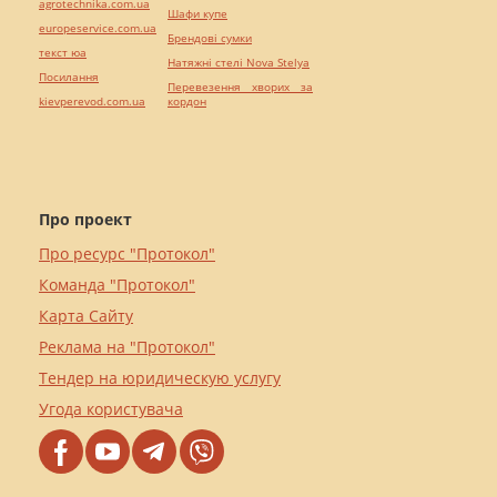
agrotechnika.com.ua
Шафи купе
europeservice.com.ua
Брендові сумки
текст юа
Натяжні стелі Nova Stelya
Посилання
Перевезення хворих за
kievperevod.com.ua
кордон
Про проект
Про ресурс "Протокол"
Команда "Протокол"
Карта Сайту
Реклама на "Протокол"
Тендер на юридическую услугу
Угода користувача