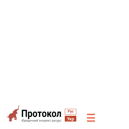
Рус
☰
Укр