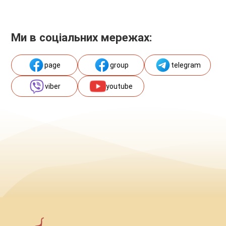
Ми в соціальних мережах:
page
group
telegram
viber
youtube