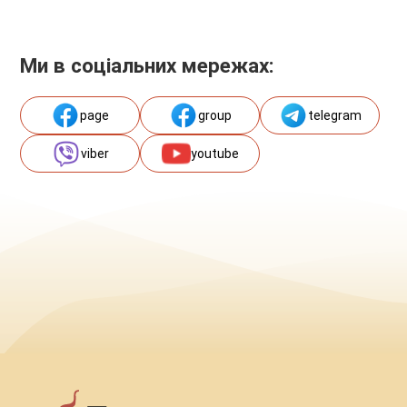
Ми в соціальних мережах:
page
group
telegram
viber
youtube