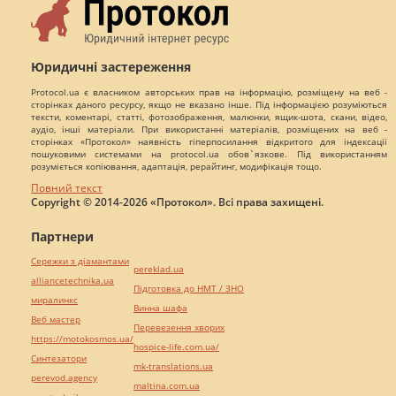
Юридичні застереження
Protocol.ua є власником авторських прав на інформацію, розміщену на веб -
сторінках даного ресурсу, якщо не вказано інше. Під інформацією розуміються
тексти, коментарі, статті, фотозображення, малюнки, ящик-шота, скани, відео,
аудіо, інші матеріали. При використанні матеріалів, розміщених на веб -
сторінках «Протокол» наявність гіперпосилання відкритого для індексації
пошуковими системами на protocol.ua обов`язкове. Під використанням
розуміється копіювання, адаптація, рерайтинг, модифікація тощо.
Повний текст
Copyright © 2014-2026 «Протокол». Всі права захищені.
Партнери
Сережки з діамантами
pereklad.ua
alliancetechnika.ua
Підготовка до НМТ / ЗНО
миралинкс
Винна шафа
Веб мастер
Перевезення хворих
https://motokosmos.ua/
hospice-life.com.ua/
Синтезатори
mk-translations.ua
perevod.agency
maltina.com.ua