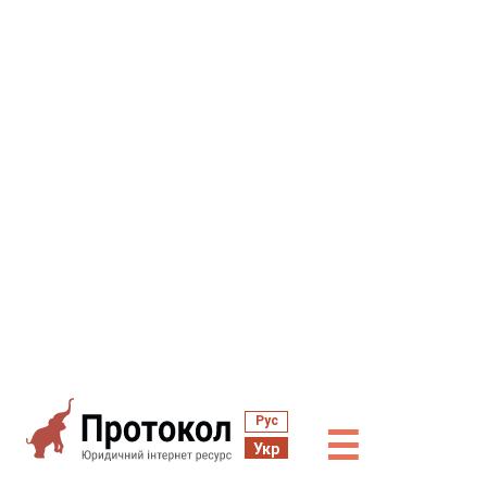
Рус
☰
Укр