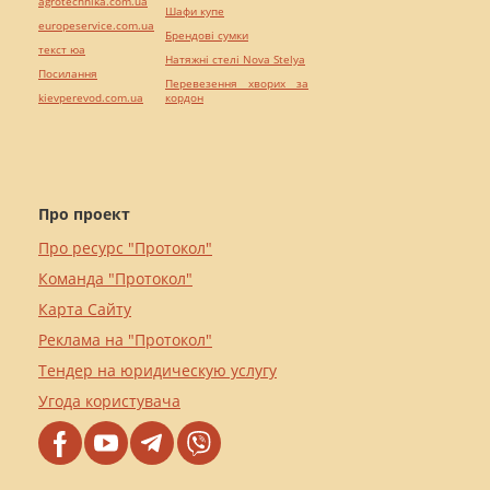
agrotechnika.com.ua
Шафи купе
europeservice.com.ua
Брендові сумки
текст юа
Натяжні стелі Nova Stelya
Посилання
Перевезення хворих за
kievperevod.com.ua
кордон
Про проект
Про ресурс "Протокол"
Команда "Протокол"
Карта Сайту
Реклама на "Протокол"
Тендер на юридическую услугу
Угода користувача