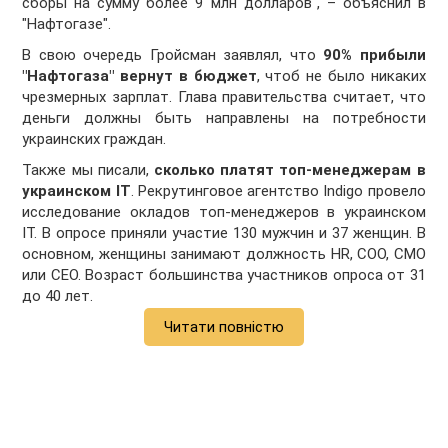
сборы на сумму более 9 млн долларов", – объяснил в
"Нафтогазе".
В свою очередь Гройсман заявлял, что
90% прибыли
"Нафтогаза" вернут в бюджет
, чтоб не было никаких
чрезмерных зарплат. Глава правительства считает, что
деньги должны быть направлены на потребности
украинских граждан.
Также мы писали,
сколько платят топ-менеджерам в
украинском IT
. Рекрутинговое агентство Indigo провело
исследование окладов топ-менеджеров в украинском
IT. В опросе приняли участие 130 мужчин и 37 женщин. В
основном, женщины занимают должность HR, СОО, СМО
или СЕО. Возраст большинства участников опроса от 31
до 40 лет.
Читати повністю