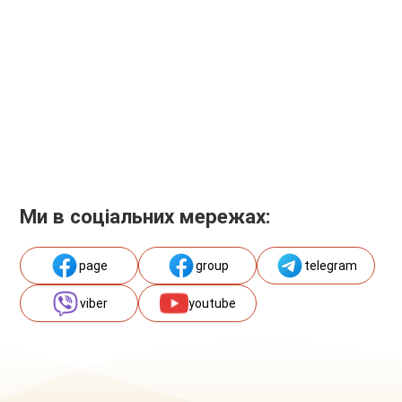
Ми в соціальних мережах:
page
group
telegram
viber
youtube