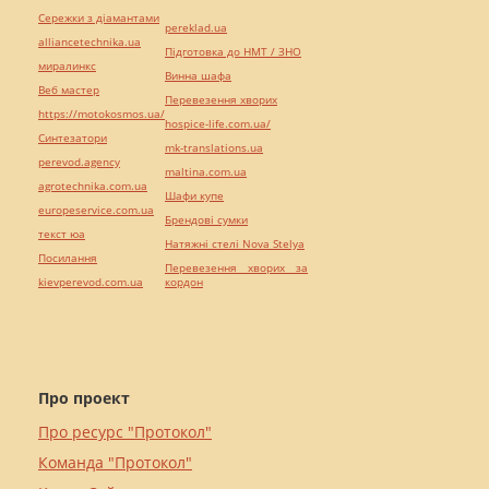
Сережки з діамантами
pereklad.ua
alliancetechnika.ua
Підготовка до НМТ / ЗНО
миралинкс
Винна шафа
Веб мастер
Перевезення хворих
https://motokosmos.ua/
hospice-life.com.ua/
Синтезатори
mk-translations.ua
perevod.agency
maltina.com.ua
agrotechnika.com.ua
Шафи купе
europeservice.com.ua
Брендові сумки
текст юа
Натяжні стелі Nova Stelya
Посилання
Перевезення хворих за
kievperevod.com.ua
кордон
Про проект
Про ресурс "Протокол"
Команда "Протокол"