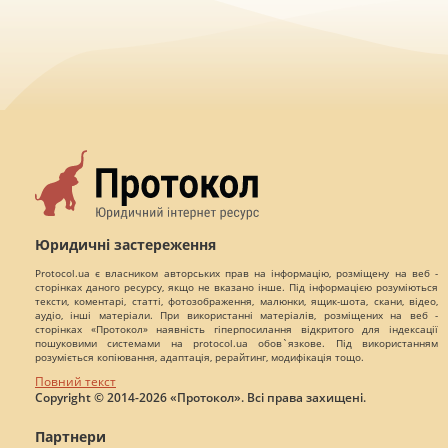
Юридичні застереження
Protocol.ua є власником авторських прав на інформацію, розміщену на веб -
сторінках даного ресурсу, якщо не вказано інше. Під інформацією розуміються
тексти, коментарі, статті, фотозображення, малюнки, ящик-шота, скани, відео,
аудіо, інші матеріали. При використанні матеріалів, розміщених на веб -
сторінках «Протокол» наявність гіперпосилання відкритого для індексації
пошуковими системами на protocol.ua обов`язкове. Під використанням
розуміється копіювання, адаптація, рерайтинг, модифікація тощо.
Повний текст
Copyright © 2014-2026 «Протокол». Всі права захищені.
Партнери