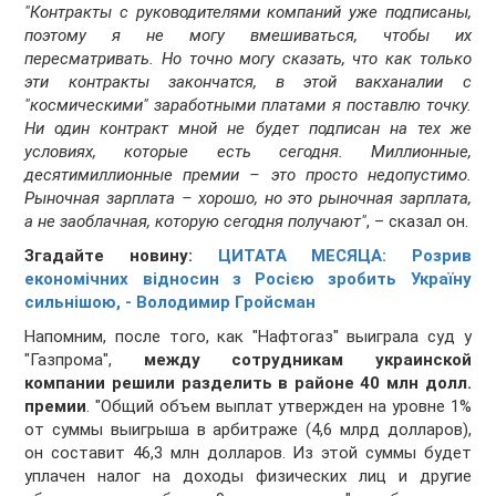
"Контракты с руководителями компаний уже подписаны,
поэтому я не могу вмешиваться, чтобы их
пересматривать. Но точно могу сказать, что как только
эти контракты закончатся, в этой вакханалии с
"космическими" заработными платами я поставлю точку.
Ни один контракт мной не будет подписан на тех же
условиях, которые есть сегодня. Миллионные,
десятимиллионные премии – это просто недопустимо.
Рыночная зарплата – хорошо, но это рыночная зарплата,
а не заоблачная, которую сегодня получают"
, – сказал он.
Згадайте новину:
ЦИТАТА МЕСЯЦА: Розрив
економічних відносин з Росією зробить Україну
сильнішою, - Володимир Гройсман
Напомним, после того, как "Нафтогаз" выиграла суд у
"Газпрома",
между сотрудникам украинской
компании решили разделить в районе 40 млн долл.
премии
. "Общий объем выплат утвержден на уровне 1%
от суммы выигрыша в арбитраже (4,6 млрд долларов),
он составит 46,3 млн долларов. Из этой суммы будет
уплачен налог на доходы физических лиц и другие