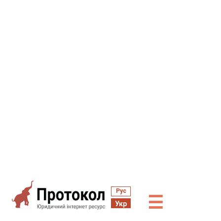
Рус
☰
Укр