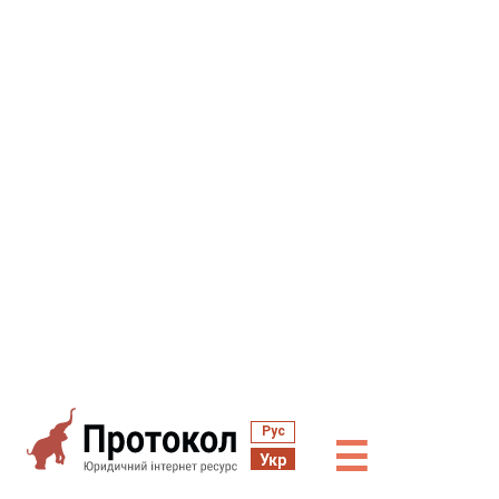
Рус
☰
Укр