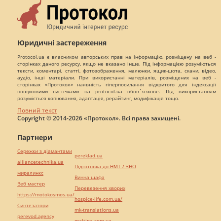
Юридичні застереження
Protocol.ua є власником авторських прав на інформацію, розміщену на веб -
сторінках даного ресурсу, якщо не вказано інше. Під інформацією розуміються
тексти, коментарі, статті, фотозображення, малюнки, ящик-шота, скани, відео,
аудіо, інші матеріали. При використанні матеріалів, розміщених на веб -
сторінках «Протокол» наявність гіперпосилання відкритого для індексації
пошуковими системами на protocol.ua обов`язкове. Під використанням
розуміється копіювання, адаптація, рерайтинг, модифікація тощо.
Повний текст
Copyright © 2014-2026 «Протокол». Всі права захищені.
Партнери
Сережки з діамантами
pereklad.ua
alliancetechnika.ua
Підготовка до НМТ / ЗНО
миралинкс
Винна шафа
Веб мастер
Перевезення хворих
https://motokosmos.ua/
hospice-life.com.ua/
Синтезатори
mk-translations.ua
perevod.agency
maltina.com.ua