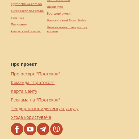
agrotechnika.com.ua
Шафи купе
europeservice.com.ua
Брендові сумки
текст юа
Натяжні стелі Nova Stelya
Посилання
Перевезення хворих за
kievperevod.com.ua
кордон
Про проект
Про ресурс "Протокол"
Команда "Протокол"
Карта Сайту
Реклама на "Протокол"
Тендер на юридическую услугу
Угода користувача