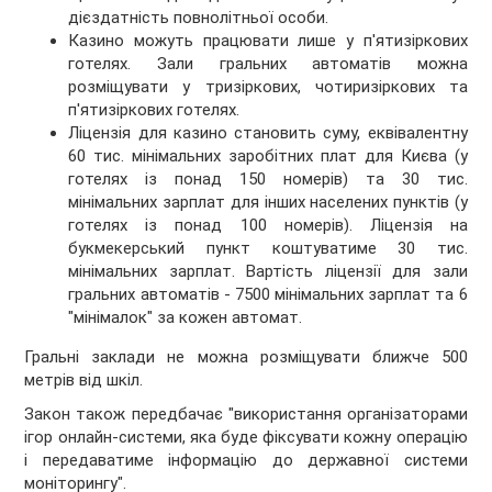
дієздатність повнолітньої особи.
Казино можуть працювати лише у п'ятизіркових
готелях. Зали гральних автоматів можна
розміщувати у тризіркових, чотиризіркових та
п'ятизіркових готелях.
Ліцензія для казино становить суму, еквівалентну
60 тис. мінімальних заробітних плат для Києва (у
готелях із понад 150 номерів) та 30 тис.
мінімальних зарплат для інших населених пунктів (у
готелях із понад 100 номерів). Ліцензія на
букмекерський пункт коштуватиме 30 тис.
мінімальних зарплат. Вартість ліцензії для зали
гральних автоматів - 7500 мінімальних зарплат та 6
"мінімалок" за кожен автомат.
Гральні заклади не можна розміщувати ближче 500
метрів від шкіл.
Закон також передбачає "використання організаторами
ігор онлайн-системи, яка буде фіксувати кожну операцію
і передаватиме інформацію до державної системи
моніторингу".