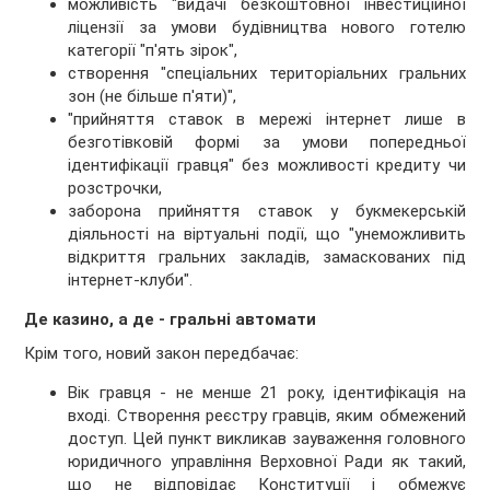
можливість "видачі безкоштовної інвестиційної
ліцензії за умови будівництва нового готелю
категорії "п'ять зірок",
створення "спеціальних територіальних гральних
зон (не більше п'яти)",
"прийняття ставок в мережі інтернет лише в
безготівковій формі за умови попередньої
ідентифікації гравця" без можливості кредиту чи
розстрочки,
заборона прийняття ставок у букмекерській
діяльності на віртуальні події, що "унеможливить
відкриття гральних закладів, замаскованих під
інтернет-клуби".
Де казино, а де - гральні автомати
Крім того, новий закон передбачає:
Вік гравця - не менше 21 року, ідентифікація на
вході. Створення реєстру гравців, яким обмежений
доступ. Цей пункт викликав зауваження головного
юридичного управління Верховної Ради як такий,
що не відповідає Конституції і обмежує