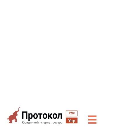
Рус
☰
Укр