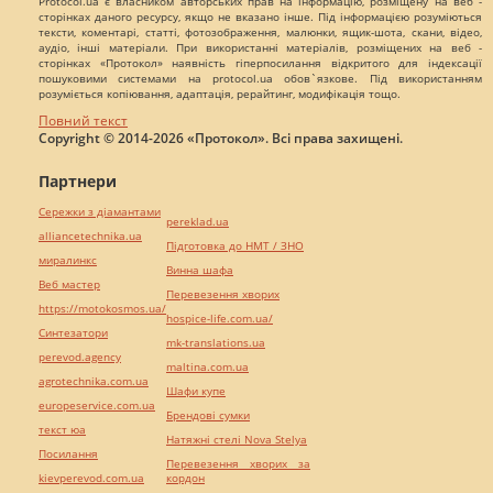
Protocol.ua є власником авторських прав на інформацію, розміщену на веб -
сторінках даного ресурсу, якщо не вказано інше. Під інформацією розуміються
тексти, коментарі, статті, фотозображення, малюнки, ящик-шота, скани, відео,
аудіо, інші матеріали. При використанні матеріалів, розміщених на веб -
сторінках «Протокол» наявність гіперпосилання відкритого для індексації
пошуковими системами на protocol.ua обов`язкове. Під використанням
розуміється копіювання, адаптація, рерайтинг, модифікація тощо.
Повний текст
Copyright © 2014-2026 «Протокол». Всі права захищені.
Партнери
Сережки з діамантами
pereklad.ua
alliancetechnika.ua
Підготовка до НМТ / ЗНО
миралинкс
Винна шафа
Веб мастер
Перевезення хворих
https://motokosmos.ua/
hospice-life.com.ua/
Синтезатори
mk-translations.ua
perevod.agency
maltina.com.ua
agrotechnika.com.ua
Шафи купе
europeservice.com.ua
Брендові сумки
текст юа
Натяжні стелі Nova Stelya
Посилання
Перевезення хворих за
kievperevod.com.ua
кордон