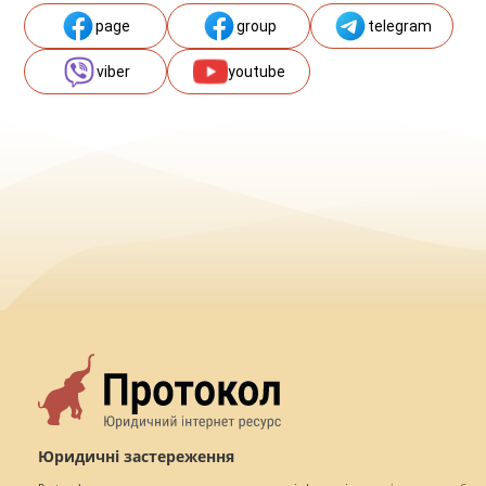
page
group
telegram
viber
youtube
Юридичні застереження