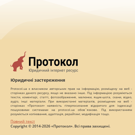
Юридичні застереження
Protocol.ua є власником авторських прав на інформацію, розміщену на веб -
сторінках даного ресурсу, якщо не вказано інше. Під інформацією розуміються
тексти, коментарі, статті, фотозображення, малюнки, ящик-шота, скани, відео,
аудіо, інші матеріали. При використанні матеріалів, розміщених на веб -
сторінках «Протокол» наявність гіперпосилання відкритого для індексації
пошуковими системами на protocol.ua обов`язкове. Під використанням
розуміється копіювання, адаптація, рерайтинг, модифікація тощо.
Повний текст
Copyright © 2014-2026 «Протокол». Всі права захищені.