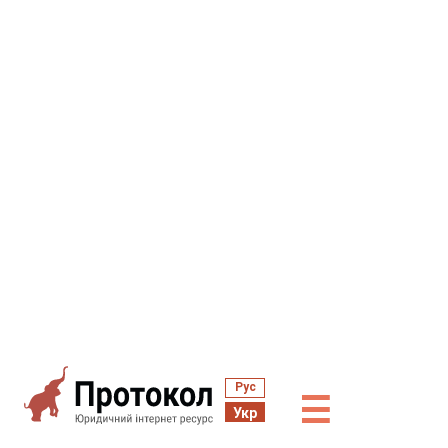
Рус
☰
Укр