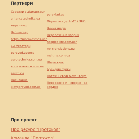
Партнери
Сережки з діамантами
pereklad.ua
alliancetechnika.ua
Підготовка до НМТ / ЗНО
миралинкс
Винна шафа
Веб мастер
Перевезення хворих
https://motokosmos.ua/
hospice-life.com.ua/
Синтезатори
mk-translations.ua
perevod.agency
maltina.com.ua
agrotechnika.com.ua
Шафи купе
europeservice.com.ua
Брендові сумки
текст юа
Натяжні стелі Nova Stelya
Посилання
Перевезення хворих за
kievperevod.com.ua
кордон
Про проект
Про ресурс "Протокол"
Команда "Протокол"