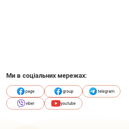
Ми в соціальних мережах:
page
group
telegram
viber
youtube